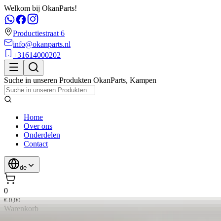
Welkom bij OkanParts!
Productiestraat 6
info@okanparts.nl
+31614000202
Suche in unseren Produkten
OkanParts
,
Kampen
Home
Over ons
Onderdelen
Contact
de
0
€ 0,00
Warenkorb