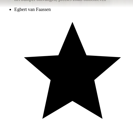
Egbert van Faassen