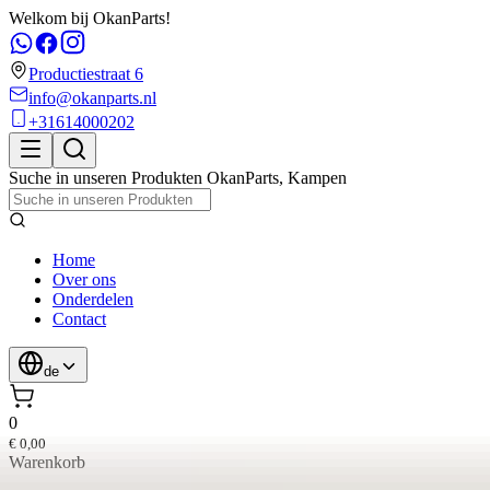
Welkom bij OkanParts!
Productiestraat 6
info@okanparts.nl
+31614000202
Suche in unseren Produkten
OkanParts
,
Kampen
Home
Over ons
Onderdelen
Contact
de
0
€ 0,00
Warenkorb