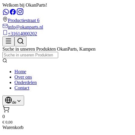
Welkom bij OkanParts!
Productiestraat 6
info@okanparts.nl
+31614000202
Suche in unseren Produkten
OkanParts
,
Kampen
Home
Over ons
Onderdelen
Contact
de
0
€ 0,00
Warenkorb