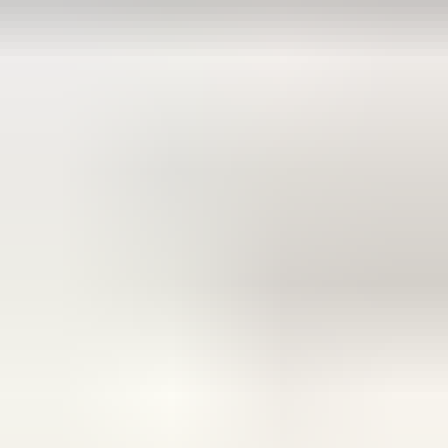
Zeer vriendelijk te woord gestaan via WhatsApp,
meedenkend en goede service. En enorm snelle levering, 's
avonds besteld en de volgende ochtend stond de koerier al op
de stoep! Fijn zaken doen!
Rob