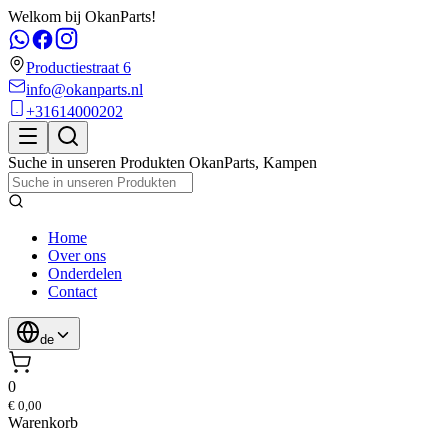
Welkom bij OkanParts!
Productiestraat 6
info@okanparts.nl
+31614000202
Suche in unseren Produkten
OkanParts
,
Kampen
Home
Over ons
Onderdelen
Contact
de
0
€ 0,00
Warenkorb