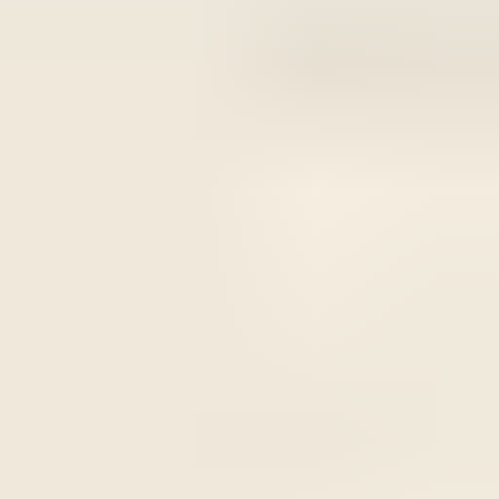
2 maanden geleden
Zeer vriendelijk bedrijf. Meedenkend en wil ook nog even
langer voor je blijven zodat je de spullen netjes kunt afhalen.
Top.
Mayren Mathe