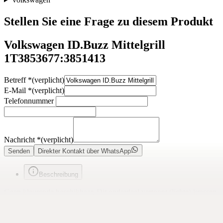
Stellen Sie eine Frage zu diesem Produkt
Volkswagen ID.Buzz Mittelgrill
1T3853677:3851413
Betreff
*
(verplicht)
E-Mail
*
(verplicht)
Telefonnummer
Nachricht
*
(verplicht)
Senden
Direkter Kontakt über WhatsApp
Beschreibung
Geen kleurcode beschikbaar. Dit onderdeel vertoont (lichte) krassen
en vereist spuitwerk.