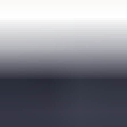
(
35
reviews)
Reviews via Google
Sören Ottenhof