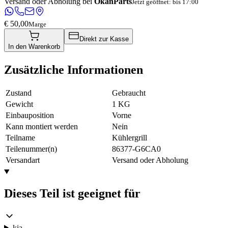
Versand oder Abholung bei
OkanParts
Jetzt geöffnet: bis 17:00
€ 50,00
Marge
Direkt zur Kasse
In den Warenkorb
Zusätzliche Informationen
Zustand
Gebraucht
Gewicht
1 KG
Einbauposition
Vorne
Kann montiert werden
Nein
Teilname
Kühlergrill
Teilenummer(n)
86377-G6CA0
Versandart
Versand oder Abholung
Dieses Teil ist geeignet für
kia