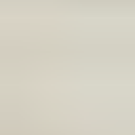
(
35
reviews)
Reviews via Google
Sören Ottenhof