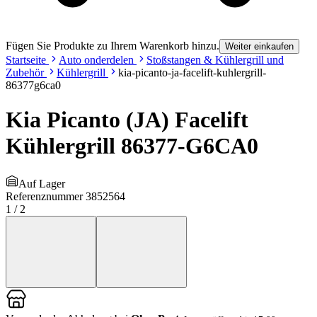
Fügen Sie Produkte zu Ihrem Warenkorb hinzu.
Weiter einkaufen
Startseite
Auto onderdelen
Stoßstangen & Kühlergrill und
Zubehör
Kühlergrill
kia-picanto-ja-facelift-kuhlergrill-
86377g6ca0
Kia Picanto (JA) Facelift
Kühlergrill 86377-G6CA0
Auf Lager
Referenznummer
3852564
1
/
2