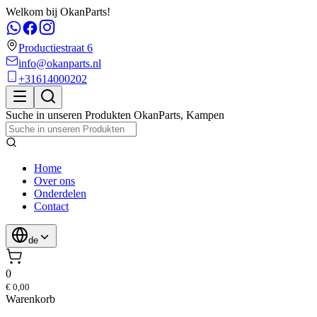
Welkom bij OkanParts!
Productiestraat 6
info@okanparts.nl
+31614000202
Suche in unseren Produkten
OkanParts
,
Kampen
Home
Over ons
Onderdelen
Contact
de
0
€ 0,00
Warenkorb