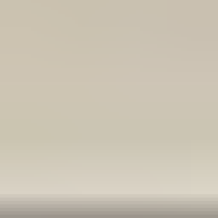
Zeer vriendelijk te woord gestaan via WhatsApp,
meedenkend en goede service. En enorm snelle levering, 's
avonds besteld en de volgende ochtend stond de koerier al op
de stoep! Fijn zaken doen!
Rob