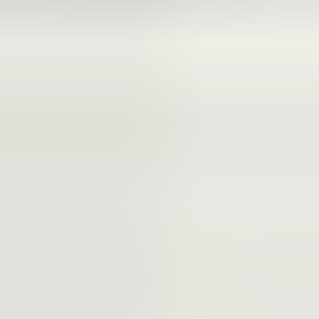
2 maanden geleden
Zeer vriendelijk bedrijf. Meedenkend en wil ook nog even
langer voor je blijven zodat je de spullen netjes kunt afhalen.
Top.
Mayren Mathe