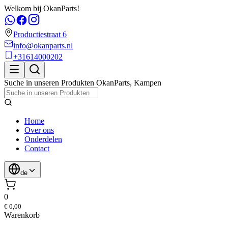
Welkom bij OkanParts!
Productiestraat 6
info@okanparts.nl
+31614000202
Suche in unseren Produkten
OkanParts
,
Kampen
Home
Over ons
Onderdelen
Contact
de
0
€ 0,00
Warenkorb