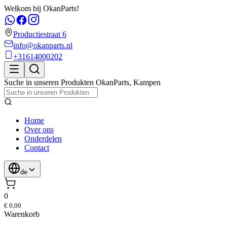
Welkom bij OkanParts!
Productiestraat 6
info@okanparts.nl
+31614000202
Suche in unseren Produkten
OkanParts
,
Kampen
Home
Over ons
Onderdelen
Contact
de
0
€ 0,00
Warenkorb