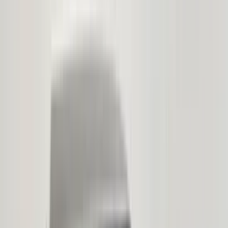
om het op een later tijdstip af te halen.
Bij het afhalen van het onderdeel adviseren wij vriendelijk om voor
vertrek altijd telefonisch contact met ons op te nemen. Op die manier
kunnen we ervoor zorgen dat het onderdeel voor u klaarligt wanneer
u langskomt.
Sichere Zahlungen
Ähnliche Produkte
Alle Produkte
Suzuki Swift rechte Vordertür
Auf Lager
Versand oder Abholung
€ 120,00