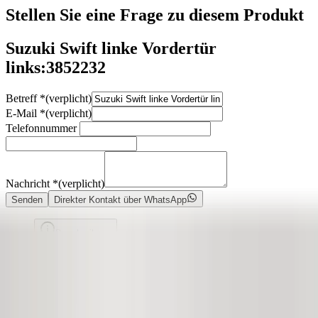
Stellen Sie eine Frage zu diesem Produkt
Suzuki Swift linke Vordertür
links:3852232
Betreff
*
(verplicht)
E-Mail
*
(verplicht)
Telefonnummer
Nachricht
*
(verplicht)
Senden
Direkter Kontakt über WhatsApp
Beschreibung
Heeft deukjes/beschadigingen
Geen kleurcode beschikbaar. Dit onderdeel vertoont (lichte) krassen