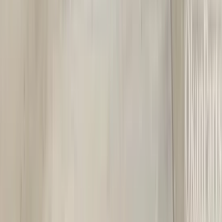
5 maanden geleden
Koplamp besteld voor een mazda , volgende dag al in huis en
gewoon super goede staat !
Alex van Vliet