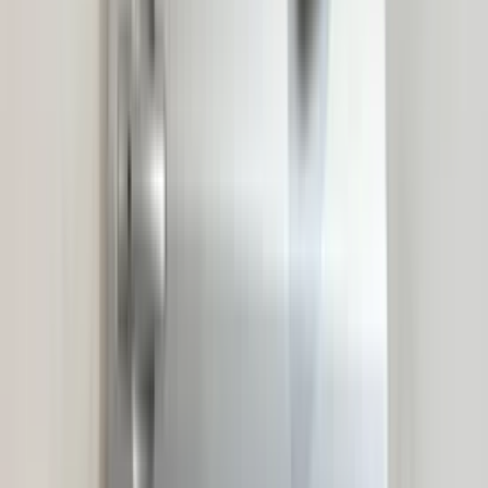
2 maanden geleden
Zeer vriendelijk te woord gestaan via WhatsApp,
meedenkend en goede service. En enorm snelle levering, 's
avonds besteld en de volgende ochtend stond de koerier al op
de stoep! Fijn zaken doen!
Rob