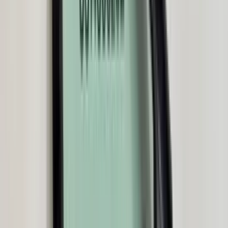
(
35
reviews)