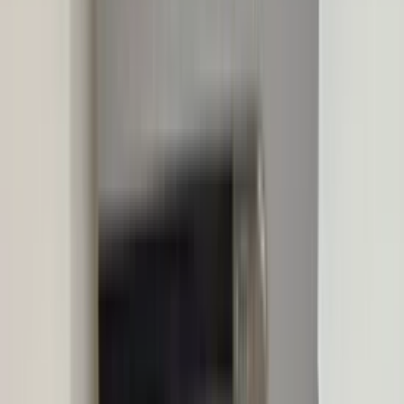
2 maanden geleden
Zeer vriendelijk bedrijf. Meedenkend en wil ook nog even
langer voor je blijven zodat je de spullen netjes kunt afhalen.
Top.
Mayren Mathe