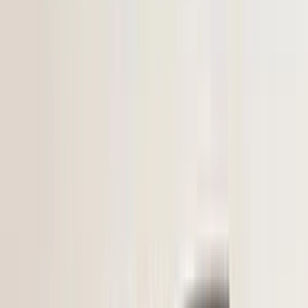
en vereist spuitwerk.
Voorafgaand aan de aankoop van een onderdeel raden wij u ten
zeerste aan om eerst contact met ons op te nemen. Indien u per abuis
het verkeerde onderdeel aanschaft en er geen fouten zijn gemaakt in
onze advertentie of verkoopprocedure, bent u zelf verantwoordelijk
voor uw aankoop en kunnen wij het onderdeel niet retour nemen.
Let Op! : Omdat wij een webshop zijn kunt u niet pinnen in onze
magazijn. Hierop verzoeken we u om het onderdeel van te voren
online gemakkelijk te bestellen via de link in deze advertentie.
Bij telefonisch contact vragen wij om het referentienummer bij de
hand te houden, zodat wij u sneller en efficiënter kunnen helpen.
Om u beter van dienst te zijn, nemen we GEEN reserveringen meer
aan. U kunt het gewenste onderdeel eenvoudig online bestellen via
onze webshop. Hier heeft u de optie om het te laten verzenden of