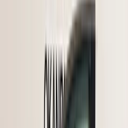
om het op een later tijdstip af te halen.
Bij het afhalen van het onderdeel adviseren wij vriendelijk om voor
vertrek altijd telefonisch contact met ons op te nemen. Op die manier
kunnen we ervoor zorgen dat het onderdeel voor u klaarligt wanneer
u langskomt.
Sichere Zahlungen
Ähnliche Produkte
Alle Produkte
Toyota Corolla E21 linke Vordertür
Auf Lager
Versand oder Abholung
€ 150,00