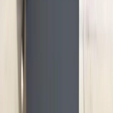
2 maanden geleden
Zeer vriendelijk bedrijf. Meedenkend en wil ook nog even
langer voor je blijven zodat je de spullen netjes kunt afhalen.
Top.
Mayren Mathe