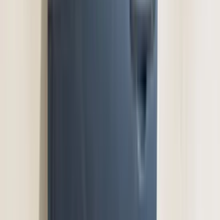
2 maanden geleden
Zeer vriendelijk te woord gestaan via WhatsApp,
meedenkend en goede service. En enorm snelle levering, 's
avonds besteld en de volgende ochtend stond de koerier al op
de stoep! Fijn zaken doen!
Rob