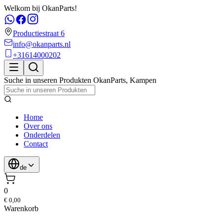
Welkom bij OkanParts!
Productiestraat 6
info@okanparts.nl
+31614000202
Suche in unseren Produkten
OkanParts
,
Kampen
Home
Over ons
Onderdelen
Contact
de
0
€ 0,00
Warenkorb