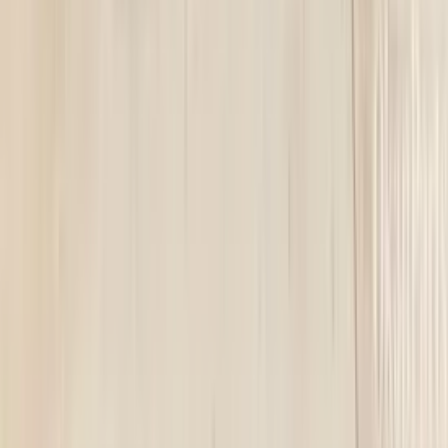
5 maanden geleden
Koplamp besteld voor een mazda , volgende dag al in huis en
gewoon super goede staat !
Alex van Vliet