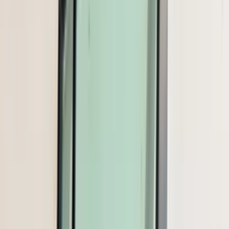
(
35
reviews)