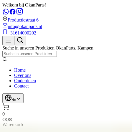
Welkom bij OkanParts!
Productiestraat 6
info@okanparts.nl
+31614000202
Suche in unseren Produkten
OkanParts
,
Kampen
Home
Over ons
Onderdelen
Contact
de
0
€ 0,00
Warenkorb