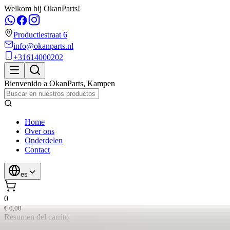
Welkom bij OkanParts!
Productiestraat 6
info@okanparts.nl
+31614000202
Bienvenido a
OkanParts
,
Kampen
Home
Over ons
Onderdelen
Contact
es
0
€ 0,00
Resumen del carrito