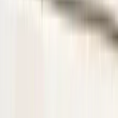
het verkeerde onderdeel aanschaft en er geen fouten zijn gemaakt in
onze advertentie of verkoopprocedure, bent u zelf verantwoordelijk
voor uw aankoop en kunnen wij het onderdeel niet retour nemen.
Let Op! : Omdat wij een webshop zijn kunt u niet pinnen in onze
magazijn. Hierop verzoeken we u om het onderdeel van te voren
online gemakkelijk te bestellen via de link in deze advertentie.
Bij telefonisch contact vragen wij om het referentienummer bij de
hand te houden, zodat wij u sneller en efficiënter kunnen helpen.
Om u beter van dienst te zijn, nemen we GEEN reserveringen meer
aan. U kunt het gewenste onderdeel eenvoudig online bestellen via
onze webshop. Hier heeft u de optie om het te laten verzenden of
om het op een later tijdstip af te halen.
Bij het afhalen van het onderdeel adviseren wij vriendelijk om voor
vertrek altijd telefonisch contact met ons op te nemen. Op die manier