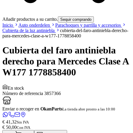
Añadir productos a su carrito.
Sequir comprando
Inicio
Auto onderdelen
Parachoques y parrilla y accesorios
Cubierta de la luz antiniebla
cubierta-del-faro-antiniebla-derecho-
para-mercedes-clase-a-w177-1778858400
Cubierta del faro antiniebla
derecho para Mercedes Clase A
W177 1778858400
En stock
Número de referencia
3857366
Enviar o recoger en
OkanParts
La tienda abre pronto a las 10:00
€ 41,32
Sin IVA
€ 50,00
Con IVA