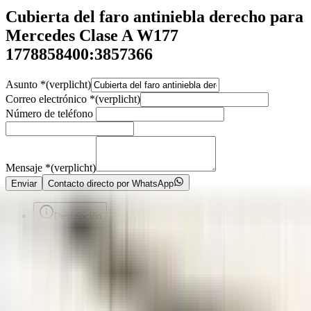
Cubierta del faro antiniebla derecho para
Mercedes Clase A W177
1778858400:3857366
Asunto
*
(verplicht)
Correo electrónico
*
(verplicht)
Número de teléfono
Mensaje
*
(verplicht)
Enviar
Contacto directo por WhatsApp
Descripción
A1778858400
Voorafgaand aan de aankoop van een onderdeel raden wij u ten
zeerste aan om eerst contact met ons op te nemen. Indien u per abuis