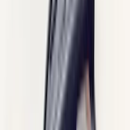
(
35
reviews)
Reviews via Google
Sören Ottenhof