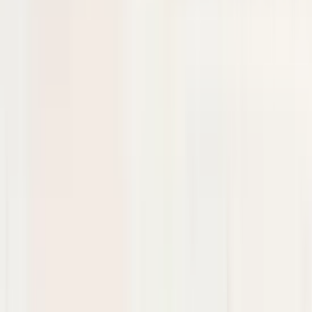
Mercedes Clase A W177 A1778858300
En stock
Envío o recogida
€ 50,00
Añadir al carrito
4.5