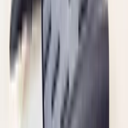
2 maanden geleden
Zeer vriendelijk te woord gestaan via WhatsApp,
meedenkend en goede service. En enorm snelle levering, 's
avonds besteld en de volgende ochtend stond de koerier al op
de stoep! Fijn zaken doen!