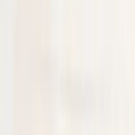
kunnen we ervoor zorgen dat het onderdeel voor u klaarligt wanneer
u langskomt.
Pagos seguros
Anuncios relacionados
Todos los productos
Cubierta del faro antiniebla izquierdo y
derecho del Mercedes Clase A W177
En stock
Envío o recogida
€ 100,00
Añadir al carrito
Cubierta del faro antiniebla izquierdo