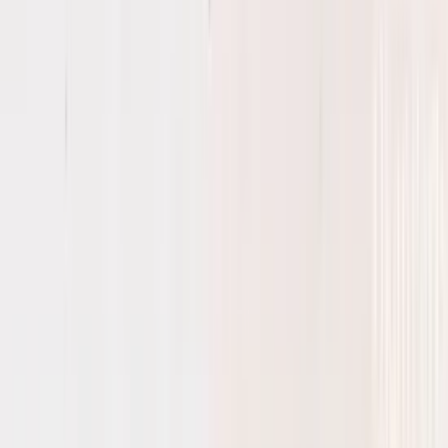
5 maanden geleden
Koplamp besteld voor een mazda , volgende dag al in huis en
gewoon super goede staat !
Alex van Vliet