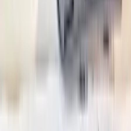
2 maanden geleden
Zeer vriendelijk bedrijf. Meedenkend en wil ook nog even
langer voor je blijven zodat je de spullen netjes kunt afhalen.
Top.
Mayren Mathe