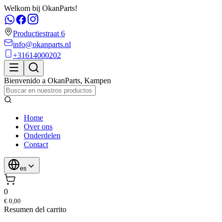
Welkom bij OkanParts!
Productiestraat 6
info@okanparts.nl
+31614000202
Bienvenido a
OkanParts
,
Kampen
Home
Over ons
Onderdelen
Contact
es
0
€ 0,00
Resumen del carrito