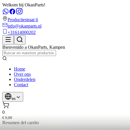
Welkom bij OkanParts!
Productiestraat 6
info@okanparts.nl
+31614000202
Bienvenido a
OkanParts
,
Kampen
Home
Over ons
Onderdelen
Contact
es
0
€ 0,00
Resumen del carrito