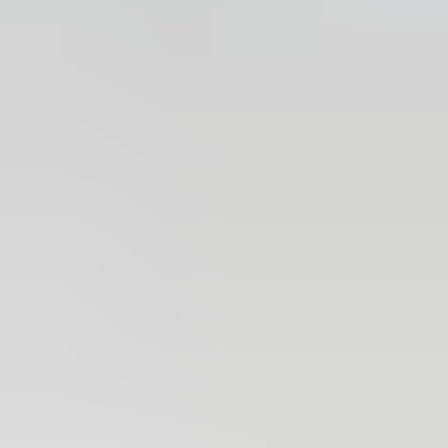
2 maanden geleden
Zeer vriendelijk bedrijf. Meedenkend en wil ook nog even
langer voor je blijven zodat je de spullen netjes kunt afhalen.
Top.
Mayren Mathe