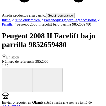
Añadir productos a su carrito.
Sequir comprando
Inicio
Auto onderdelen
Parachoques y parrilla y accesorios
Parrilla
peugeot-2008-ii-facelift-bajo-parrilla-9852659480
Peugeot 2008 II Facelift bajo
parrilla 9852659480
En stock
Número de referencia
3852565
1
/
2
Enviar o recoger en
OkanParts
La tienda abre pronto a las 10:00