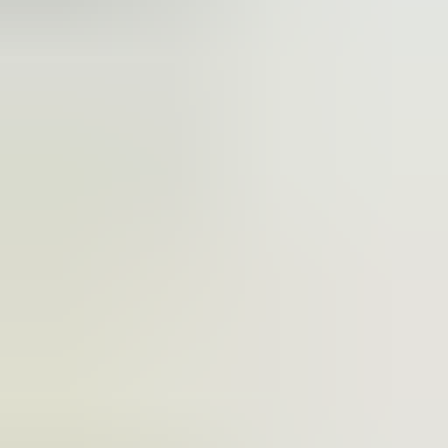
2 maanden geleden
Zeer vriendelijk te woord gestaan via WhatsApp,
meedenkend en goede service. En enorm snelle levering, 's
avonds besteld en de volgende ochtend stond de koerier al op
de stoep! Fijn zaken doen!
Rob