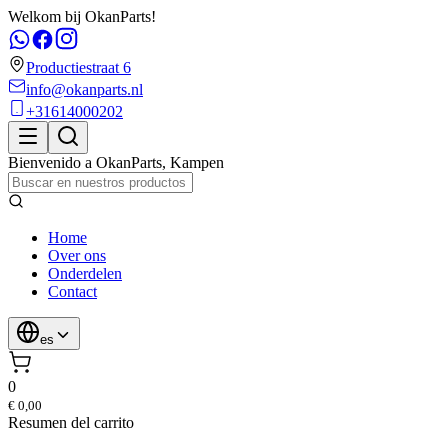
Welkom bij OkanParts!
Productiestraat 6
info@okanparts.nl
+31614000202
Bienvenido a
OkanParts
,
Kampen
Home
Over ons
Onderdelen
Contact
es
0
€ 0,00
Resumen del carrito