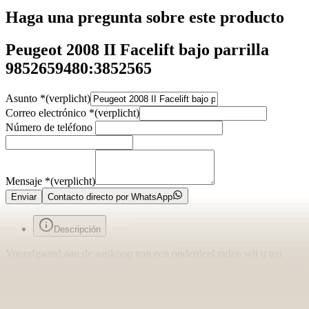
Haga una pregunta sobre este producto
Peugeot 2008 II Facelift bajo parrilla
9852659480:3852565
Asunto
*
(verplicht)
Correo electrónico
*
(verplicht)
Número de teléfono
Mensaje
*
(verplicht)
Enviar
Contacto directo por WhatsApp
Descripción
Voorafgaand aan de aankoop van een onderdeel raden wij u ten
zeerste aan om eerst contact met ons op te nemen. Indien u per abuis
het verkeerde onderdeel aanschaft en er geen fouten zijn gemaakt in
onze advertentie of verkoopprocedure, bent u zelf verantwoordelijk
voor uw aankoop en kunnen wij het onderdeel niet retour nemen.