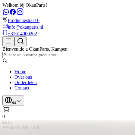
Welkom bij OkanParts!
Productiestraat 6
info@okanparts.nl
+31614000202
Bienvenido a
OkanParts
,
Kampen
Home
Over ons
Onderdelen
Contact
es
0
€ 0,00
Resumen del carrito