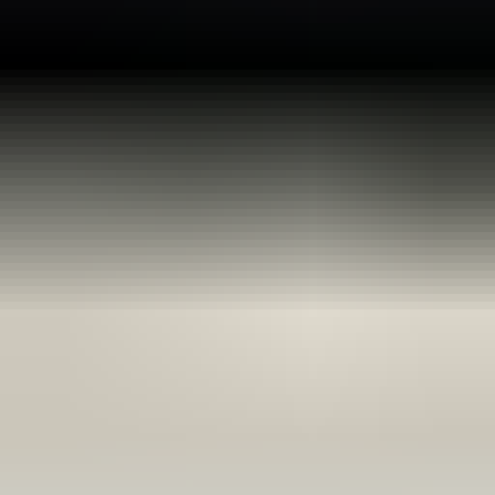
2 maanden geleden
Zeer vriendelijk te woord gestaan via WhatsApp,
meedenkend en goede service. En enorm snelle levering, 's
avonds besteld en de volgende ochtend stond de koerier al op
de stoep! Fijn zaken doen!
Rob