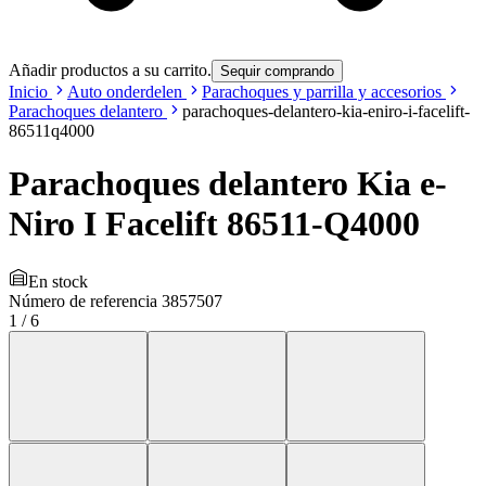
Añadir productos a su carrito.
Sequir comprando
Inicio
Auto onderdelen
Parachoques y parrilla y accesorios
Parachoques delantero
parachoques-delantero-kia-eniro-i-facelift-
86511q4000
Parachoques delantero Kia e-
Niro I Facelift 86511-Q4000
En stock
Número de referencia
3857507
1
/
6