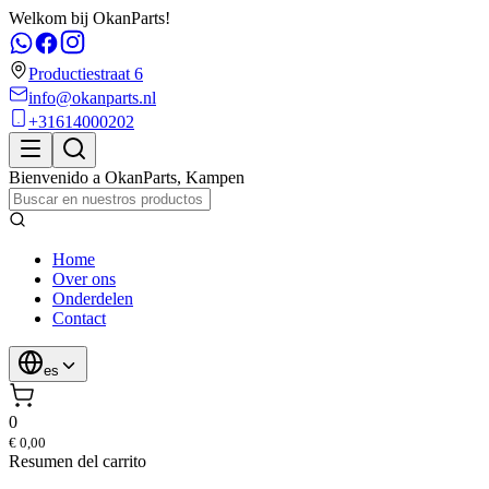
Welkom bij OkanParts!
Productiestraat 6
info@okanparts.nl
+31614000202
Bienvenido a
OkanParts
,
Kampen
Home
Over ons
Onderdelen
Contact
es
0
€ 0,00
Resumen del carrito