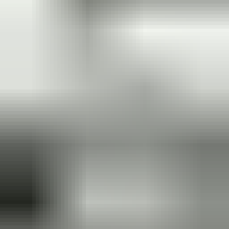
(
35
reviews)
Reviews via Google