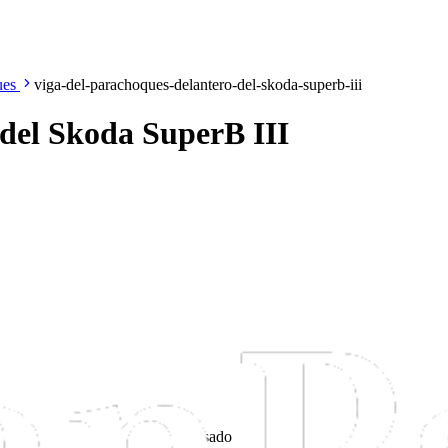
ues
viga-del-parachoques-delantero-del-skoda-superb-iii
 del Skoda SuperB III
Usado