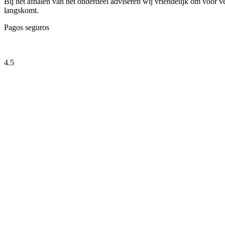
Bij het afhalen van het onderdeel adviseren wij vriendelijk om voor v
langskomt.
Pagos seguros
4.5