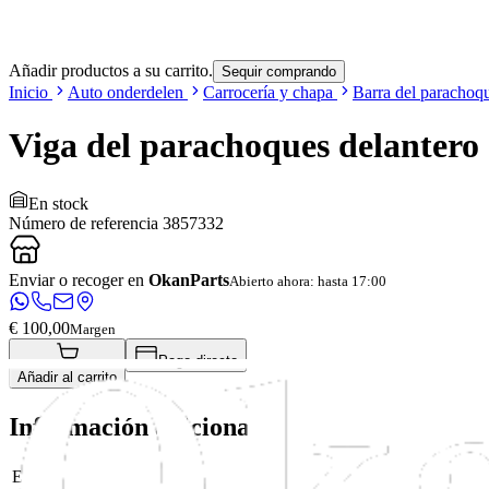
Añadir productos a su carrito.
Sequir comprando
Inicio
Auto onderdelen
Carrocería y chapa
Barra del parachoq
Viga del parachoques delantero
En stock
Número de referencia
3857332
Enviar o recoger en
OkanParts
Abierto ahora: hasta 17:00
€ 100,00
Margen
Pago directo
Añadir al carrito
Información adicional
Estado