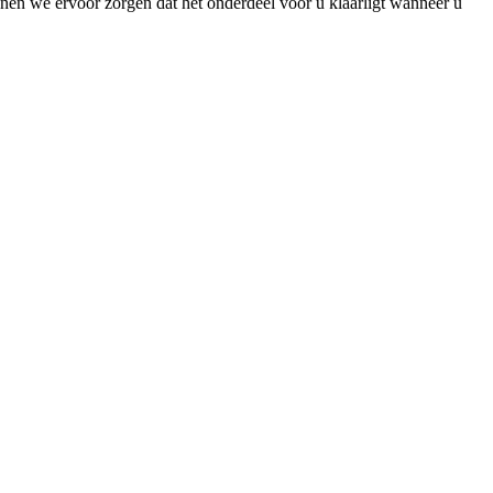
unnen we ervoor zorgen dat het onderdeel voor u klaarligt wanneer u