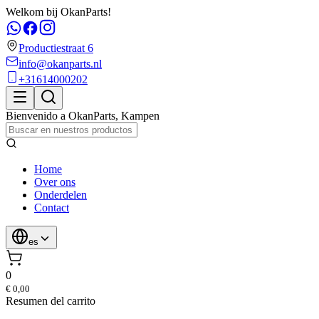
Welkom bij OkanParts!
Productiestraat 6
info@okanparts.nl
+31614000202
Bienvenido a
OkanParts
,
Kampen
Home
Over ons
Onderdelen
Contact
es
0
€ 0,00
Resumen del carrito