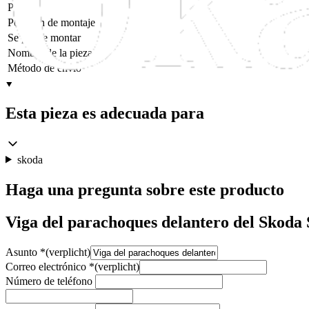
Peso
Posición de montaje
Se puede montar
Nombre de la pieza
Método de envío
Esta pieza es adecuada para
skoda
Haga una pregunta sobre este producto
Viga del parachoques delantero del Skoda
Asunto
*
(verplicht)
Correo electrónico
*
(verplicht)
Número de teléfono