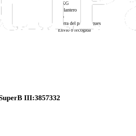
4 KG
Delantero
No
Barra del parachoques
Envío o recogida
 SuperB III:3857332