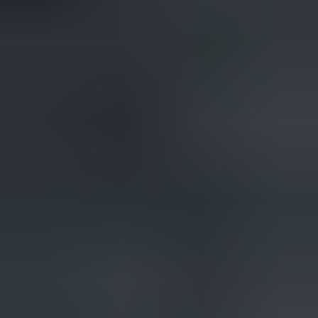
(
35
reviews)
Reviews via Google
Sören Ottenhof