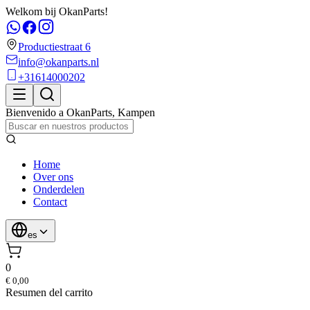
Welkom bij OkanParts!
Productiestraat 6
info@okanparts.nl
+31614000202
Bienvenido a
OkanParts
,
Kampen
Home
Over ons
Onderdelen
Contact
es
0
€ 0,00
Resumen del carrito