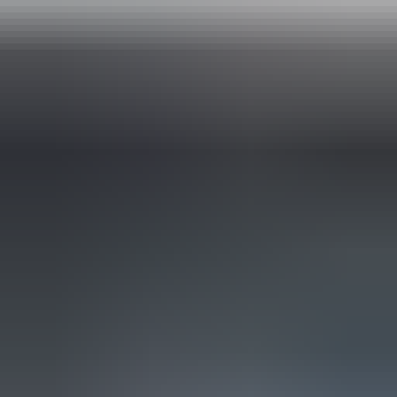
Om u beter van dienst te zijn, nemen we GEEN reserveringen meer
aan. U kunt het gewenste onderdeel eenvoudig online bestellen via
onze webshop. Hier heeft u de optie om het te laten verzenden of
om het op een later tijdstip af te halen.
Bij het afhalen van het onderdeel adviseren wij vriendelijk om voor
vertrek altijd telefonisch contact met ons op te nemen. Op die manier
kunnen we ervoor zorgen dat het onderdeel voor u klaarligt wanneer
u langskomt.
Pagos seguros
4.5