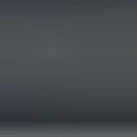
2 maanden geleden
Zeer vriendelijk bedrijf. Meedenkend en wil ook nog even
langer voor je blijven zodat je de spullen netjes kunt afhalen.
Top.
Mayren Mathe