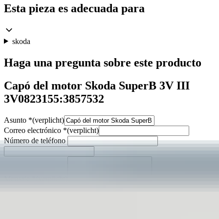
Esta pieza es adecuada para
skoda
Haga una pregunta sobre este producto
Capó del motor Skoda SuperB 3V III
3V0823155:3857532
Asunto
*
(verplicht)
Correo electrónico
*
(verplicht)
Número de teléfono
Mensaje
*
(verplicht)
Enviar
Contacto directo por WhatsApp
Descripción