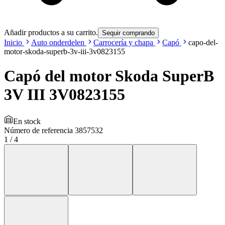
Añadir productos a su carrito.
Sequir comprando
Inicio
Auto onderdelen
Carrocería y chapa
Capó
capo-del-
motor-skoda-superb-3v-iii-3v0823155
Capó del motor Skoda SuperB
3V III 3V0823155
En stock
Número de referencia
3857532
1
/
4