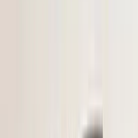
Geen kleurcode beschikbaar. Dit onderdeel vertoont (lichte) krassen
en vereist spuitwerk.
Voorafgaand aan de aankoop van een onderdeel raden wij u ten
zeerste aan om eerst contact met ons op te nemen. Indien u per abuis
het verkeerde onderdeel aanschaft en er geen fouten zijn gemaakt in
onze advertentie of verkoopprocedure, bent u zelf verantwoordelijk
voor uw aankoop en kunnen wij het onderdeel niet retour nemen.
Let Op! : Omdat wij een webshop zijn kunt u niet pinnen in onze
magazijn. Hierop verzoeken we u om het onderdeel van te voren
online gemakkelijk te bestellen via de link in deze advertentie.
Bij telefonisch contact vragen wij om het referentienummer bij de
hand te houden, zodat wij u sneller en efficiënter kunnen helpen.
Om u beter van dienst te zijn, nemen we GEEN reserveringen meer