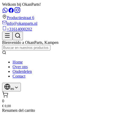
Welkom bij OkanParts!
Productiestraat 6
info@okanparts.nl
+31614000202
Bienvenido a
OkanParts
,
Kampen
Home
Over ons
Onderdelen
Contact
es
0
€ 0,00
Resumen del carrito