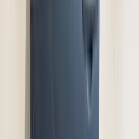
2 maanden geleden
Zeer vriendelijk te woord gestaan via WhatsApp,
meedenkend en goede service. En enorm snelle levering, 's
avonds besteld en de volgende ochtend stond de koerier al op
de stoep! Fijn zaken doen!