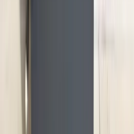
2 maanden geleden
Zeer vriendelijk bedrijf. Meedenkend en wil ook nog even
langer voor je blijven zodat je de spullen netjes kunt afhalen.
Top.
Mayren Mathe