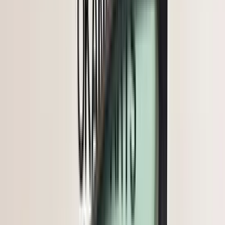
En stock
Envío o recogida
€ 150,00
Añadir al carrito
4.5