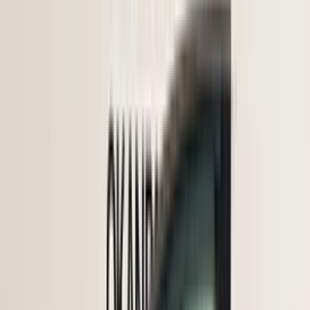
aan. U kunt het gewenste onderdeel eenvoudig online bestellen via
onze webshop. Hier heeft u de optie om het te laten verzenden of
om het op een later tijdstip af te halen.
Bij het afhalen van het onderdeel adviseren wij vriendelijk om voor
vertrek altijd telefonisch contact met ons op te nemen. Op die manier
kunnen we ervoor zorgen dat het onderdeel voor u klaarligt wanneer
u langskomt.
Pagos seguros
Anuncios relacionados
Todos los productos
Toyota Corolla E21 puerta delantera
izquierda