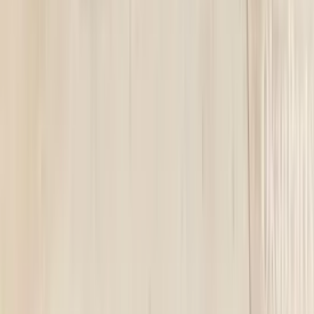
5 maanden geleden
Koplamp besteld voor een mazda , volgende dag al in huis en
gewoon super goede staat !
Alex van Vliet