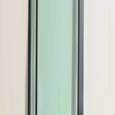
(
35
reviews)
Reviews via Google
Sören Ottenhof