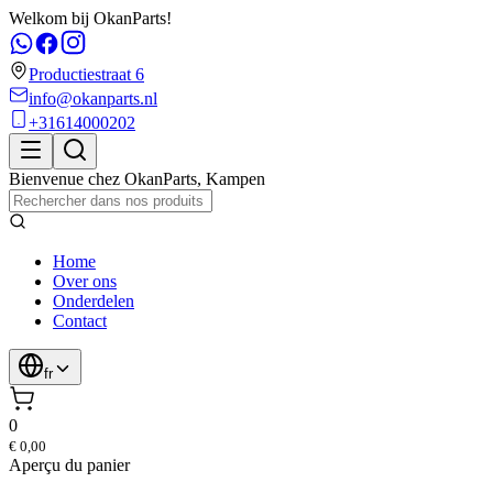
Welkom bij OkanParts!
Productiestraat 6
info@okanparts.nl
+31614000202
Bienvenue chez
OkanParts
,
Kampen
Home
Over ons
Onderdelen
Contact
fr
0
€ 0,00
Aperçu du panier