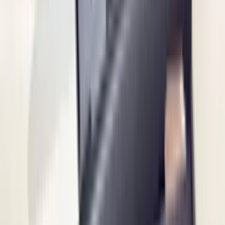
Zeer vriendelijk te woord gestaan via WhatsApp,
meedenkend en goede service. En enorm snelle levering, 's
avonds besteld en de volgende ochtend stond de koerier al op
de stoep! Fijn zaken doen!
Rob