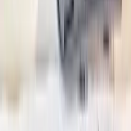
2 maanden geleden
Zeer vriendelijk bedrijf. Meedenkend en wil ook nog even
langer voor je blijven zodat je de spullen netjes kunt afhalen.
Top.
Mayren Mathe