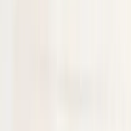
kunnen we ervoor zorgen dat het onderdeel voor u klaarligt wanneer
u langskomt.
Paiements sécurisés
Produits similaires
Tous les produits
Plaque de protection de feu
antibrouillard droit Mercedes Classe A
W177 1778858400
En stock
Livraison ou retrait
€ 50,00
Ajouter au panier