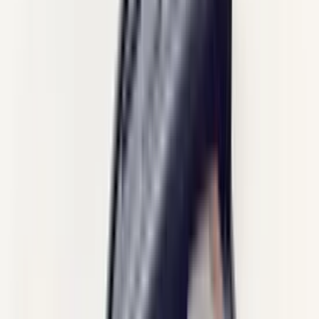
(
35
reviews)
Reviews via Google
Sören Ottenhof