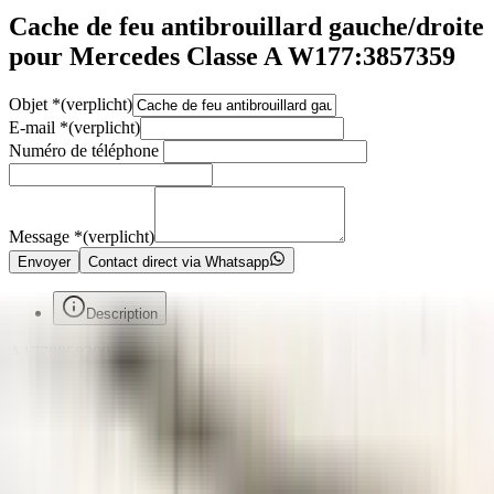
Cache de feu antibrouillard gauche/droite
pour Mercedes Classe A W177:3857359
Objet
*
(verplicht)
E-mail
*
(verplicht)
Numéro de téléphone
Message
*
(verplicht)
Envoyer
Contact direct via Whatsapp
Description
A1778858300
A1778858400
Voorafgaand aan de aankoop van een onderdeel raden wij u ten
zeerste aan om eerst contact met ons op te nemen. Indien u per abuis