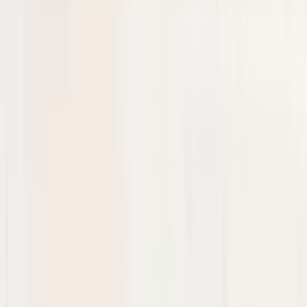
Plaque de protection de feu
antibrouillard gauche Mercedes Classe A
W177 A1778858300
En stock
Livraison ou retrait
€ 50,00
Ajouter au panier
4.5