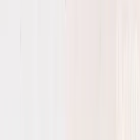
5 maanden geleden
Koplamp besteld voor een mazda , volgende dag al in huis en
gewoon super goede staat !
Alex van Vliet