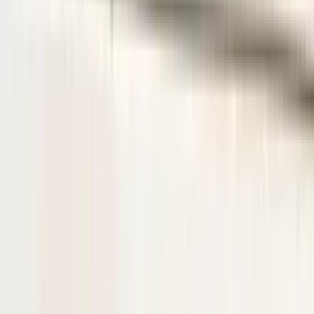
het verkeerde onderdeel aanschaft en er geen fouten zijn gemaakt in
onze advertentie of verkoopprocedure, bent u zelf verantwoordelijk
voor uw aankoop en kunnen wij het onderdeel niet retour nemen.
Let Op! : Omdat wij een webshop zijn kunt u niet pinnen in onze
magazijn. Hierop verzoeken we u om het onderdeel van te voren
online gemakkelijk te bestellen via de link in deze advertentie.
Bij telefonisch contact vragen wij om het referentienummer bij de
hand te houden, zodat wij u sneller en efficiënter kunnen helpen.
Om u beter van dienst te zijn, nemen we GEEN reserveringen meer
aan. U kunt het gewenste onderdeel eenvoudig online bestellen via
onze webshop. Hier heeft u de optie om het te laten verzenden of
om het op een later tijdstip af te halen.
Bij het afhalen van het onderdeel adviseren wij vriendelijk om voor
vertrek altijd telefonisch contact met ons op te nemen. Op die manier