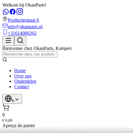
Welkom bij OkanParts!
Productiestraat 6
info@okanparts.nl
+31614000202
Bienvenue chez
OkanParts
,
Kampen
Home
Over ons
Onderdelen
Contact
fr
0
€ 0,00
Aperçu du panier