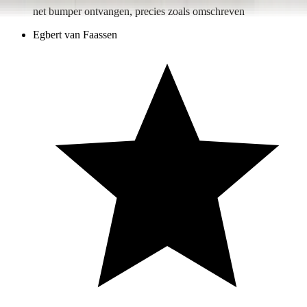
net bumper ontvangen, precies zoals omschreven
Egbert van Faassen