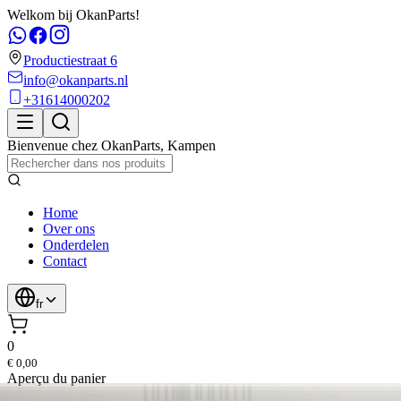
Welkom bij OkanParts!
Productiestraat 6
info@okanparts.nl
+31614000202
Bienvenue chez
OkanParts
,
Kampen
Home
Over ons
Onderdelen
Contact
fr
0
€ 0,00
Aperçu du panier