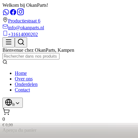
Welkom bij OkanParts!
Productiestraat 6
info@okanparts.nl
+31614000202
Bienvenue chez
OkanParts
,
Kampen
Home
Over ons
Onderdelen
Contact
fr
0
€ 0,00
Aperçu du panier