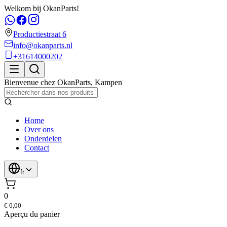
Welkom bij OkanParts!
Productiestraat 6
info@okanparts.nl
+31614000202
Bienvenue chez
OkanParts
,
Kampen
Home
Over ons
Onderdelen
Contact
fr
0
€ 0,00
Aperçu du panier