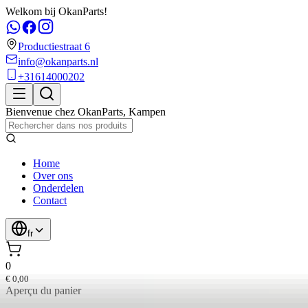
Welkom bij OkanParts!
Productiestraat 6
info@okanparts.nl
+31614000202
Bienvenue chez
OkanParts
,
Kampen
Home
Over ons
Onderdelen
Contact
fr
0
€ 0,00
Aperçu du panier