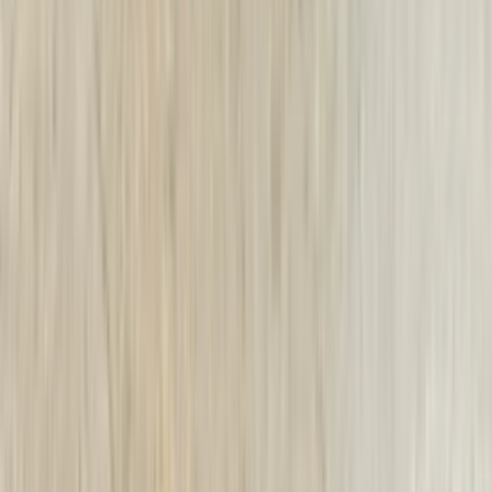
5 maanden geleden
Koplamp besteld voor een mazda , volgende dag al in huis en
gewoon super goede staat !