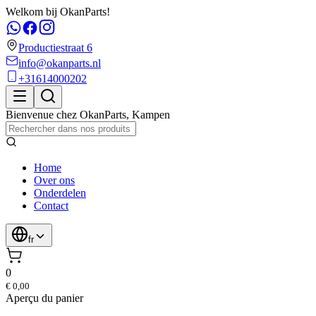
Welkom bij OkanParts!
Productiestraat 6
info@okanparts.nl
+31614000202
Bienvenue chez
OkanParts
,
Kampen
Home
Over ons
Onderdelen
Contact
fr
0
€ 0,00
Aperçu du panier