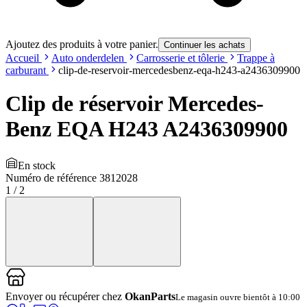
Ajoutez des produits à votre panier.
Continuer les achats
Accueil
Auto onderdelen
Carrosserie et tôlerie
Trappe à
carburant
clip-de-reservoir-mercedesbenz-eqa-h243-a2436309900
Clip de réservoir Mercedes-
Benz EQA H243 A2436309900
En stock
Numéro de référence
3812028
1
/
2
Envoyer ou récupérer chez
OkanParts
Le magasin ouvre bientôt à 10:00