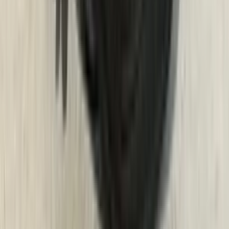
2 maanden geleden
Zeer vriendelijk bedrijf. Meedenkend en wil ook nog even
langer voor je blijven zodat je de spullen netjes kunt afhalen.
Top.
Mayren Mathe