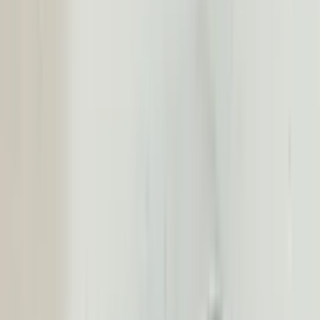
Paiements sécurisés
Produits similaires
Tous les produits
Ford Mustang Mach-e laadpoort LJ8B-
R27936-AE
En stock
Livraison ou retrait
€ 150,00
Ajouter au panier
4.5