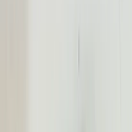
voor uw aankoop en kunnen wij het onderdeel niet retour nemen.
Let Op! : Omdat wij een webshop zijn kunt u niet pinnen in onze
magazijn. Hierop verzoeken we u om het onderdeel van te voren
online gemakkelijk te bestellen via de link in deze advertentie.
Bij telefonisch contact vragen wij om het referentienummer bij de
hand te houden, zodat wij u sneller en efficiënter kunnen helpen.
Om u beter van dienst te zijn, nemen we GEEN reserveringen meer
aan. U kunt het gewenste onderdeel eenvoudig online bestellen via
onze webshop. Hier heeft u de optie om het te laten verzenden of
om het op een later tijdstip af te halen.
Bij het afhalen van het onderdeel adviseren wij vriendelijk om voor
vertrek altijd telefonisch contact met ons op te nemen. Op die manier
kunnen we ervoor zorgen dat het onderdeel voor u klaarligt wanneer
u langskomt.