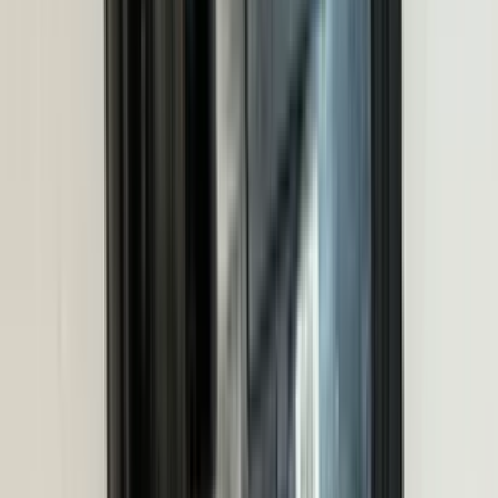
2 maanden geleden
Zeer vriendelijk te woord gestaan via WhatsApp,
meedenkend en goede service. En enorm snelle levering, 's
avonds besteld en de volgende ochtend stond de koerier al op
de stoep! Fijn zaken doen!
Rob