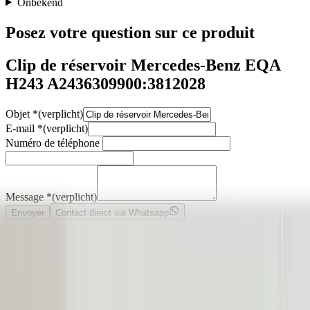
Onbekend
Posez votre question sur ce produit
Clip de réservoir Mercedes-Benz EQA
H243 A2436309900:3812028
Objet
*
(verplicht)
E-mail
*
(verplicht)
Numéro de téléphone
Message
*
(verplicht)
Envoyer
Contact direct via Whatsapp
Description
Voorafgaand aan de aankoop van een onderdeel raden wij u ten
zeerste aan om eerst contact met ons op te nemen. Indien u per abuis
het verkeerde onderdeel aanschaft en er geen fouten zijn gemaakt in
onze advertentie of verkoopprocedure, bent u zelf verantwoordelijk