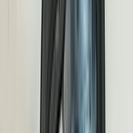
(
35
reviews)
Reviews via Google
Sören Ottenhof