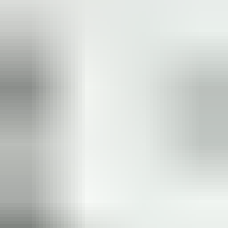
(
35
reviews)
Reviews via Google
Sören Ottenhof