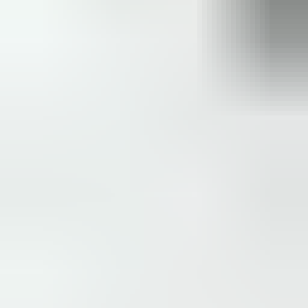
meedenkend en goede service. En enorm snelle levering, 's
avonds besteld en de volgende ochtend stond de koerier al op
de stoep! Fijn zaken doen!
Rob