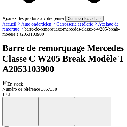
Ajoutez des produits à votre panier.
Continuer les achats
Accueil
Auto onderdelen
Carrosserie et tôlerie
Attelage de
remorque
barre-de-remorquage-mercedes-classe-c-w205-break-
modele-t-a2053103900
Barre de remorquage Mercedes
Classe C W205 Break Modèle T
A2053103900
En stock
Numéro de référence
3857338
1
/
3