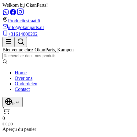
Welkom bij OkanParts!
Productiestraat 6
info@okanparts.nl
+31614000202
Bienvenue chez
OkanParts
,
Kampen
Home
Over ons
Onderdelen
Contact
fr
0
€ 0,00
Aperçu du panier