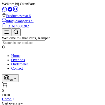
Welkom bij OkanParts!
Productiestraat 6
info@okanparts.nl
+31614000202
Weclome to
OkanParts
,
Kampen
Home
Over ons
Onderdelen
Contact
en
0
€ 0,00
Home
Cart overview