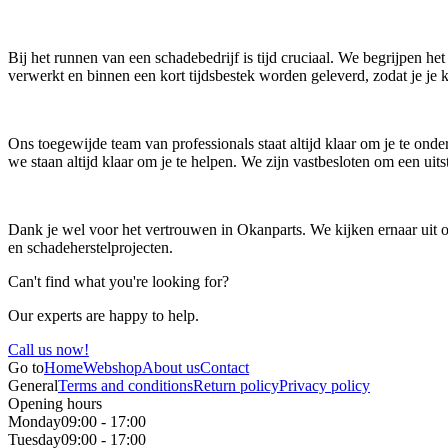
Bij het runnen van een schadebedrijf is tijd cruciaal. We begrijpen 
verwerkt en binnen een kort tijdsbestek worden geleverd, zodat je je 
Ons toegewijde team van professionals staat altijd klaar om je te onde
we staan altijd klaar om je te helpen. We zijn vastbesloten om een u
Dank je wel voor het vertrouwen in Okanparts. We kijken ernaar uit 
en schadeherstelprojecten.
Can't find what you're looking for?
Our experts are happy to help.
Call us now!
Go to
Home
Webshop
About us
Contact
General
Terms and conditions
Return policy
Privacy policy
Opening hours
Monday
09:00 - 17:00
Tuesday
09:00 - 17:00