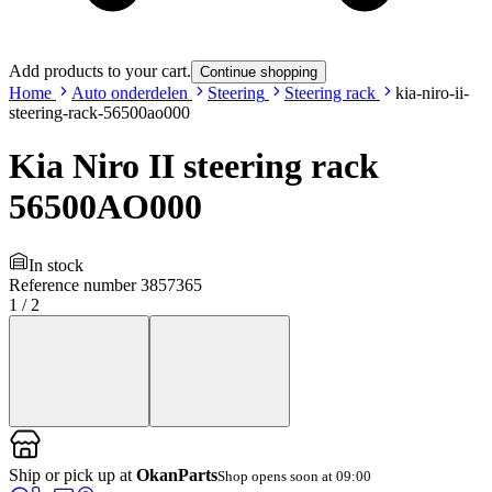
Add products to your cart.
Continue shopping
Home
Auto onderdelen
Steering
Steering rack
kia-niro-ii-
steering-rack-56500ao000
Kia Niro II steering rack
56500AO000
In stock
Reference number
3857365
1
/
2
Ship or pick up at
OkanParts
Shop opens soon at 09:00