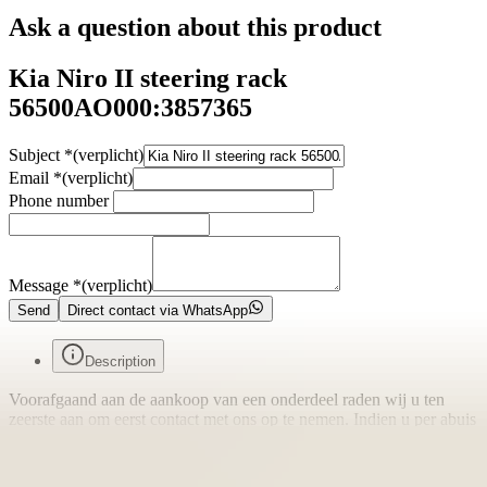
Ask a question about this product
Kia Niro II steering rack
56500AO000:3857365
Subject
*
(verplicht)
Email
*
(verplicht)
Phone number
Message
*
(verplicht)
Send
Direct contact via WhatsApp
Description
Voorafgaand aan de aankoop van een onderdeel raden wij u ten
zeerste aan om eerst contact met ons op te nemen. Indien u per abuis
het verkeerde onderdeel aanschaft en er geen fouten zijn gemaakt in
onze advertentie of verkoopprocedure, bent u zelf verantwoordelijk
voor uw aankoop en kunnen wij het onderdeel niet retour nemen.