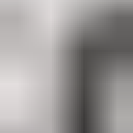
2 maanden geleden
Zeer vriendelijk te woord gestaan via WhatsApp,
meedenkend en goede service. En enorm snelle levering, 's
avonds besteld en de volgende ochtend stond de koerier al op
de stoep! Fijn zaken doen!
Rob