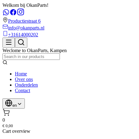
Welkom bij OkanParts!
Productiestraat 6
info@okanparts.nl
+31614000202
Weclome to
OkanParts
,
Kampen
Home
Over ons
Onderdelen
Contact
en
0
€ 0,00
Cart overview