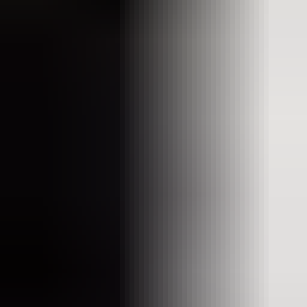
(
35
reviews)
Reviews via Google
Sören Ottenhof