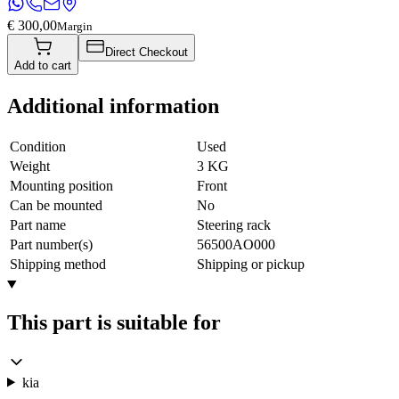
€ 300,00
Margin
Direct Checkout
Add to cart
Additional information
Condition
Used
Weight
3 KG
Mounting position
Front
Can be mounted
No
Part name
Steering rack
Part number(s)
56500AO000
Shipping method
Shipping or pickup
This part is suitable for
kia