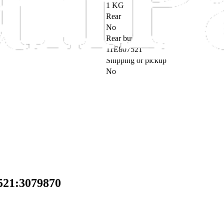
1 KG
Rear
No
Rear bumper
11E807521
Shipping or pickup
No
521:3079870