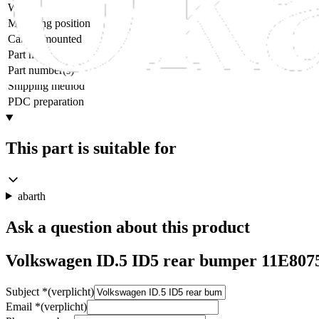
Weight
Mounting position
Can be mounted
Part name
Part number(s)
Shipping method
PDC preparation
This part is suitable for
abarth
Ask a question about this product
Volkswagen ID.5 ID5 rear bumper 11E807
Subject
*
(verplicht)
Email
*
(verplicht)