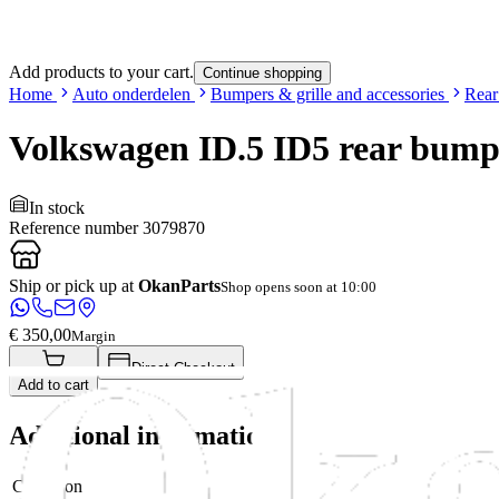
Add products to your cart.
Continue shopping
Home
Auto onderdelen
Bumpers & grille and accessories
Rear
Volkswagen ID.5 ID5 rear bum
In stock
Reference number
3079870
Ship or pick up at
OkanParts
Shop opens soon at 10:00
€ 350,00
Margin
Direct Checkout
Add to cart
Additional information
Condition