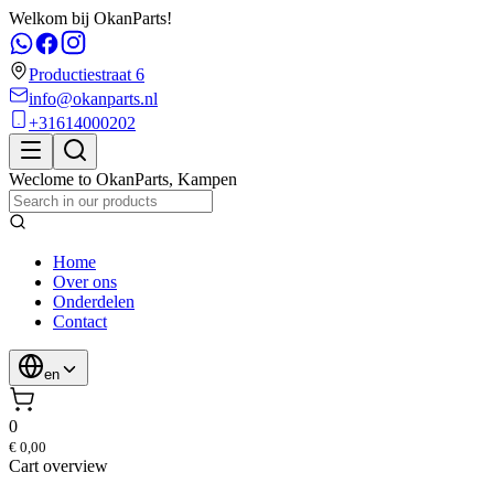
Welkom bij OkanParts!
Productiestraat 6
info@okanparts.nl
+31614000202
Weclome to
OkanParts
,
Kampen
Home
Over ons
Onderdelen
Contact
en
0
€ 0,00
Cart overview