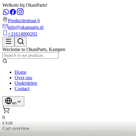
Welkom bij OkanParts!
Productiestraat 6
info@okanparts.nl
+31614000202
Weclome to
OkanParts
,
Kampen
Home
Over ons
Onderdelen
Contact
en
0
€ 0,00
Cart overview