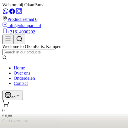
Welkom bij OkanParts!
Productiestraat 6
info@okanparts.nl
+31614000202
Weclome to
OkanParts
,
Kampen
Home
Over ons
Onderdelen
Contact
en
0
€ 0,00
Cart overview