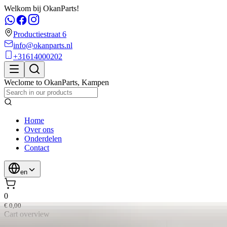
Welkom bij OkanParts!
Productiestraat 6
info@okanparts.nl
+31614000202
Weclome to
OkanParts
,
Kampen
Home
Over ons
Onderdelen
Contact
en
0
€ 0,00
Cart overview