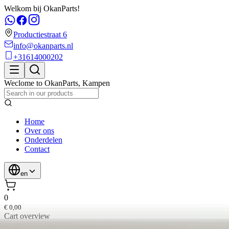
Welkom bij OkanParts!
Productiestraat 6
info@okanparts.nl
+31614000202
Weclome to
OkanParts
,
Kampen
Home
Over ons
Onderdelen
Contact
en
0
€ 0,00
Cart overview