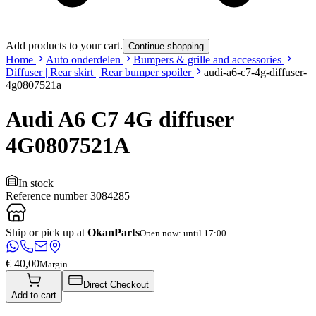
Add products to your cart.
Continue shopping
Home
Auto onderdelen
Bumpers & grille and accessories
Diffuser | Rear skirt | Rear bumper spoiler
audi-a6-c7-4g-diffuser-
4g0807521a
Audi A6 C7 4G diffuser
4G0807521A
In stock
Reference number
3084285
Ship or pick up at
OkanParts
Open now: until 17:00
€ 40,00
Margin
Direct Checkout
Add to cart