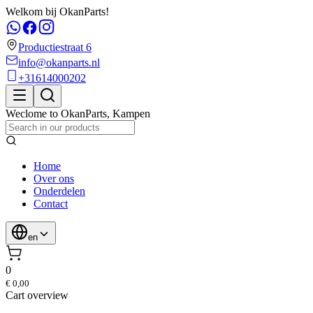
Welkom bij OkanParts!
Productiestraat 6
info@okanparts.nl
+31614000202
Weclome to
OkanParts
,
Kampen
Home
Over ons
Onderdelen
Contact
en
0
€ 0,00
Cart overview