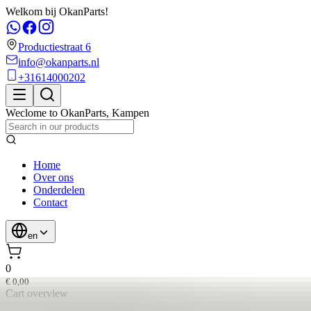
Welkom bij OkanParts!
Productiestraat 6
info@okanparts.nl
+31614000202
Weclome to
OkanParts
,
Kampen
Home
Over ons
Onderdelen
Contact
en
0
€ 0,00
Cart overview