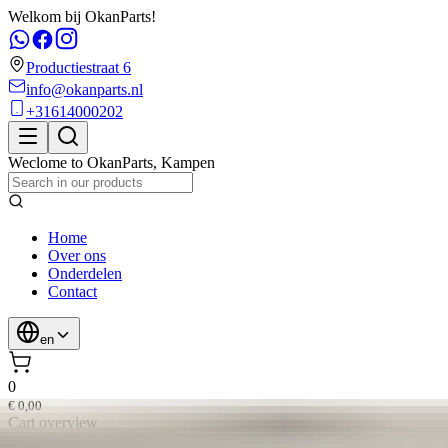
Welkom bij OkanParts!
Productiestraat 6
info@okanparts.nl
+31614000202
Weclome to
OkanParts
,
Kampen
Home
Over ons
Onderdelen
Contact
en
0
€ 0,00
Cart overview