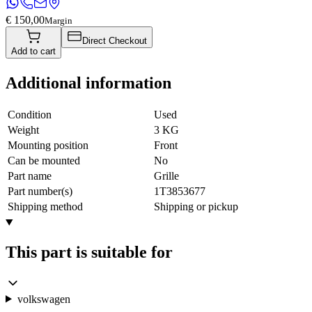
€ 150,00
Margin
Direct Checkout
Add to cart
Additional information
Condition
Used
Weight
3 KG
Mounting position
Front
Can be mounted
No
Part name
Grille
Part number(s)
1T3853677
Shipping method
Shipping or pickup
This part is suitable for
volkswagen