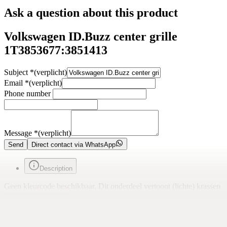
Ask a question about this product
Volkswagen ID.Buzz center grille
1T3853677:3851413
Subject
*
(verplicht)
Email
*
(verplicht)
Phone number
Message
*
(verplicht)
Send
Direct contact via WhatsApp
Description
Geen kleurcode beschikbaar. Dit onderdeel vertoont (lichte) krassen
en vereist spuitwerk.