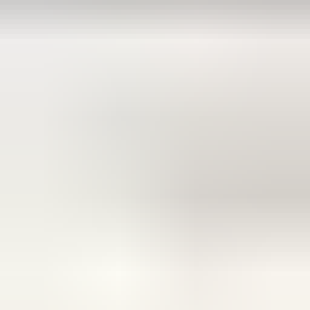
meedenkend en goede service. En enorm snelle levering, 's
avonds besteld en de volgende ochtend stond de koerier al op
de stoep! Fijn zaken doen!
Rob