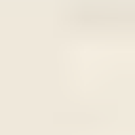
2 maanden geleden
Zeer vriendelijk bedrijf. Meedenkend en wil ook nog even
langer voor je blijven zodat je de spullen netjes kunt afhalen.
Top.
Mayren Mathe