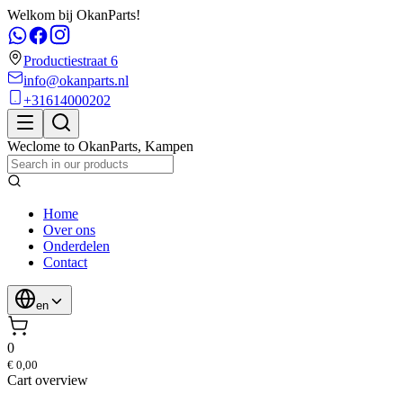
Welkom bij OkanParts!
Productiestraat 6
info@okanparts.nl
+31614000202
Weclome to
OkanParts
,
Kampen
Home
Over ons
Onderdelen
Contact
en
0
€ 0,00
Cart overview