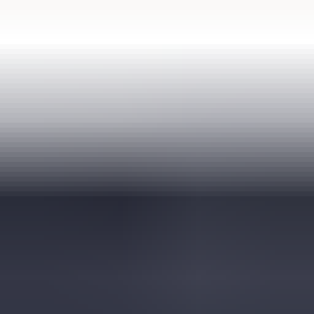
(
35
reviews)
Reviews via Google
Sören Ottenhof