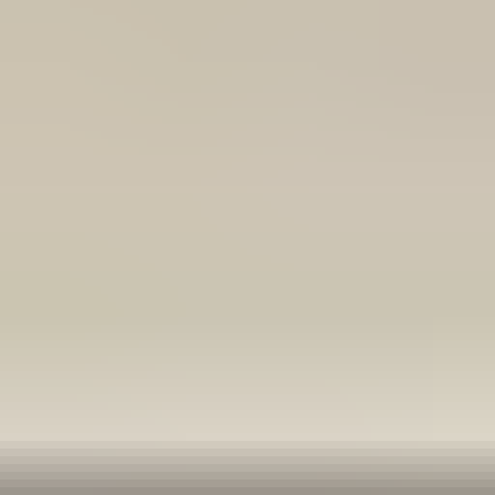
meedenkend en goede service. En enorm snelle levering, 's
avonds besteld en de volgende ochtend stond de koerier al op
de stoep! Fijn zaken doen!
Rob