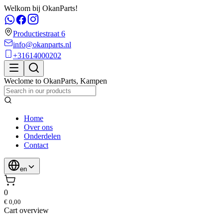
Welkom bij OkanParts!
Productiestraat 6
info@okanparts.nl
+31614000202
Weclome to
OkanParts
,
Kampen
Home
Over ons
Onderdelen
Contact
en
0
€ 0,00
Cart overview