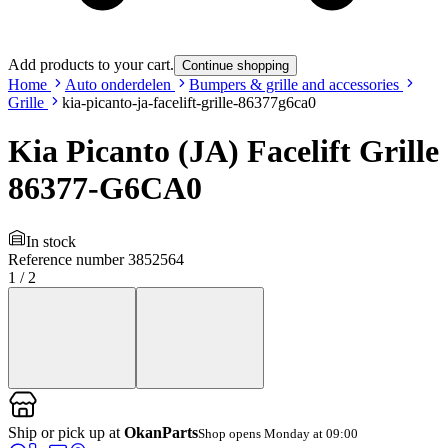
Add products to your cart.
Continue shopping
Home
Auto onderdelen
Bumpers & grille and accessories
Grille
kia-picanto-ja-facelift-grille-86377g6ca0
Kia Picanto (JA) Facelift Grille
86377-G6CA0
In stock
Reference number
3852564
1
/
2
Ship or pick up at
OkanParts
Shop opens Monday at 09:00