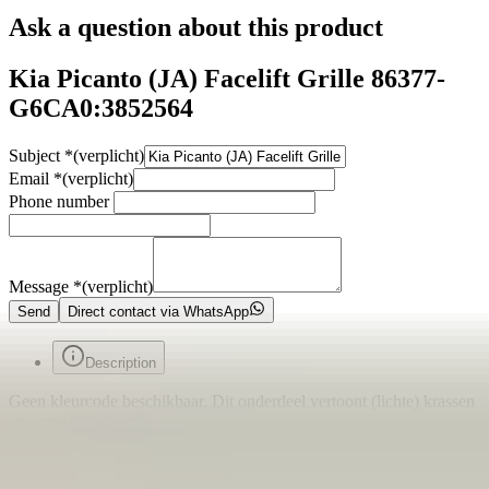
Ask a question about this product
Kia Picanto (JA) Facelift Grille 86377-
G6CA0:3852564
Subject
*
(verplicht)
Email
*
(verplicht)
Phone number
Message
*
(verplicht)
Send
Direct contact via WhatsApp
Description
Geen kleurcode beschikbaar. Dit onderdeel vertoont (lichte) krassen
en vereist spuitwerk.