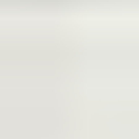
2 maanden geleden
Zeer vriendelijk bedrijf. Meedenkend en wil ook nog even
langer voor je blijven zodat je de spullen netjes kunt afhalen.
Top.
Mayren Mathe