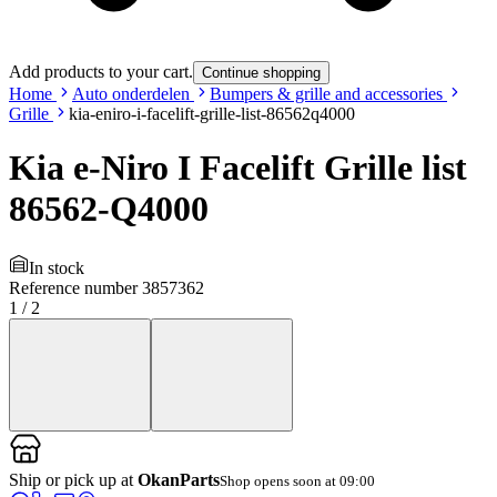
Add products to your cart.
Continue shopping
Home
Auto onderdelen
Bumpers & grille and accessories
Grille
kia-eniro-i-facelift-grille-list-86562q4000
Kia e-Niro I Facelift Grille list
86562-Q4000
In stock
Reference number
3857362
1
/
2
Ship or pick up at
OkanParts
Shop opens soon at 09:00