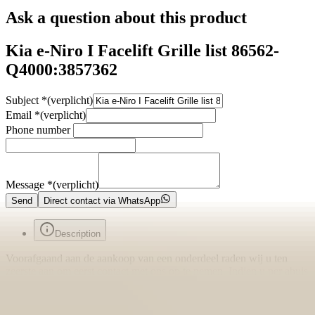
Ask a question about this product
Kia e-Niro I Facelift Grille list 86562-
Q4000:3857362
Subject
*
(verplicht)
Email
*
(verplicht)
Phone number
Message
*
(verplicht)
Send
Direct contact via WhatsApp
Description
Voorafgaand aan de aankoop van een onderdeel raden wij u ten
zeerste aan om eerst contact met ons op te nemen. Indien u per abuis
het verkeerde onderdeel aanschaft en er geen fouten zijn gemaakt in
onze advertentie of verkoopprocedure, bent u zelf verantwoordelijk
voor uw aankoop en kunnen wij het onderdeel niet retour nemen.