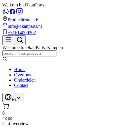
Welkom bij OkanParts!
Productiestraat 6
info@okanparts.nl
+31614000202
Weclome to
OkanParts
,
Kampen
Home
Over ons
Onderdelen
Contact
en
0
€ 0,00
Cart overview