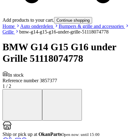
Add products to your cart.
Continue shopping
Home
Auto onderdelen
Bumpers & grille and accessories
Grille
bmw-g14-g15-g16-under-grille-51118074778
BMW G14 G15 G16 under
Grille 51118074778
In stock
Reference number
3857377
1
/
2
Ship or pick up at
OkanParts
Open now: until 15:00