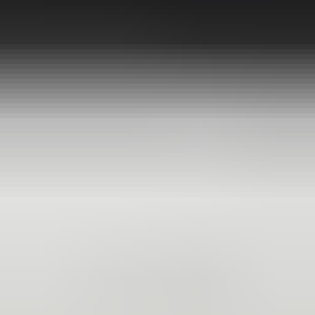
2 maanden geleden
Zeer vriendelijk bedrijf. Meedenkend en wil ook nog even
langer voor je blijven zodat je de spullen netjes kunt afhalen.
Top.
Mayren Mathe