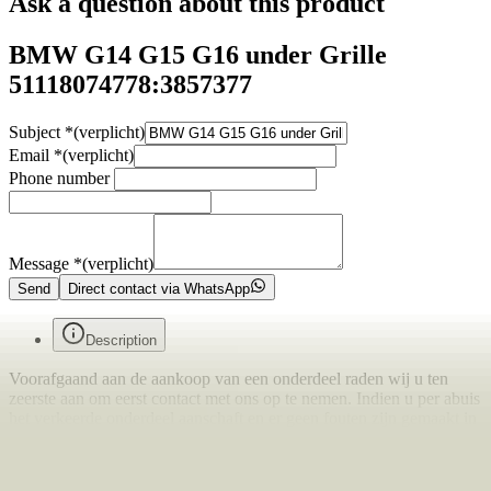
Ask a question about this product
BMW G14 G15 G16 under Grille
51118074778:3857377
Subject
*
(verplicht)
Email
*
(verplicht)
Phone number
Message
*
(verplicht)
Send
Direct contact via WhatsApp
Description
Voorafgaand aan de aankoop van een onderdeel raden wij u ten
zeerste aan om eerst contact met ons op te nemen. Indien u per abuis
het verkeerde onderdeel aanschaft en er geen fouten zijn gemaakt in
onze advertentie of verkoopprocedure, bent u zelf verantwoordelijk
voor uw aankoop en kunnen wij het onderdeel niet retour nemen.