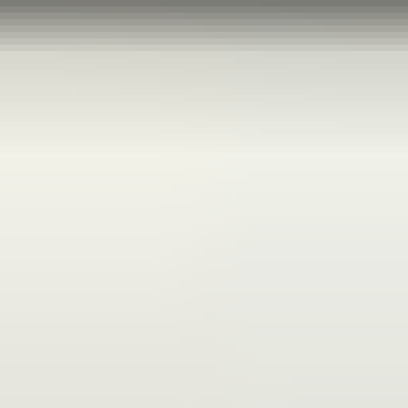
2 maanden geleden
Zeer vriendelijk te woord gestaan via WhatsApp,
meedenkend en goede service. En enorm snelle levering, 's
avonds besteld en de volgende ochtend stond de koerier al op
de stoep! Fijn zaken doen!
Rob