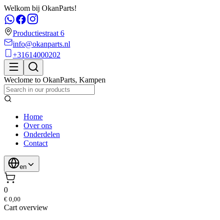
Welkom bij OkanParts!
Productiestraat 6
info@okanparts.nl
+31614000202
Weclome to
OkanParts
,
Kampen
Home
Over ons
Onderdelen
Contact
en
0
€ 0,00
Cart overview