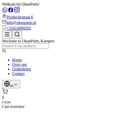
Welkom bij OkanParts!
Productiestraat 6
info@okanparts.nl
+31614000202
Weclome to
OkanParts
,
Kampen
Home
Over ons
Onderdelen
Contact
en
0
€ 0,00
Cart overview