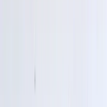
verkopen bent u er zelf verantwoordelijk voor en nemen wij het
onderdeel niet retour!
Secure payments
Related advertisements
All products
Tesla Model Y Base Plate front 1613579-
00-A
In stock
Shipping or pickup
€ 120,00
Add to cart
4.5