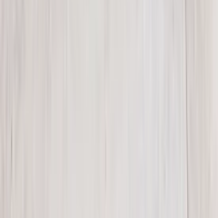
5 maanden geleden
Koplamp besteld voor een mazda , volgende dag al in huis en
gewoon super goede staat !