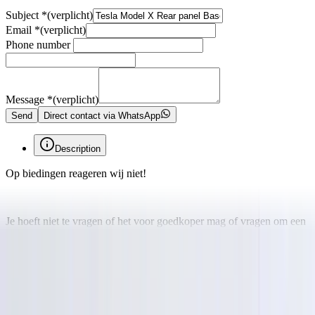
Subject
*
(verplicht)
Email
*
(verplicht)
Phone number
Message
*
(verplicht)
Send
Direct contact via WhatsApp
Description
Op biedingen reageren wij niet!
Je hoeft niet te vragen of het voor goedkoper mag of vragen om een
laatste prijs, hier zullen wij niet op ingaan!
Voor het bestellen van een onderdeel raden wij u altijd aan om eerst
contact met ons op te nemen, Als u een verkeerde onderdeel koopt
en wij hierbij geen fouten hebben gemaakt in het adverteren en of