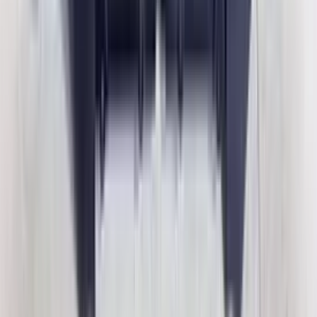
2 maanden geleden
Zeer vriendelijk bedrijf. Meedenkend en wil ook nog even
langer voor je blijven zodat je de spullen netjes kunt afhalen.
Top.
Mayren Mathe