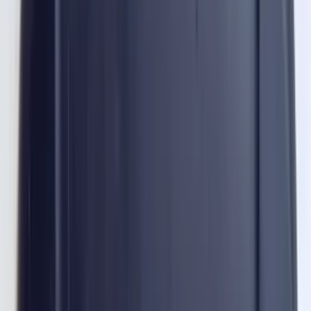
2 maanden geleden
Zeer vriendelijk te woord gestaan via WhatsApp,
meedenkend en goede service. En enorm snelle levering, 's
avonds besteld en de volgende ochtend stond de koerier al op
de stoep! Fijn zaken doen!
Rob