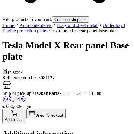
Add products to your cart.
Continue shopping
Home
Auto onderdelen
Body and sheet metal
Under tray |
Engine protection plate
tesla-model-x-rear-panel-base-plate
Tesla Model X Rear panel Base
plate
In stock
Reference number
3081127
Ship or pick up at
OkanParts
Shop opens soon at 10:00
€ 600,00
Margin
Direct Checkout
Add to cart
Additional information