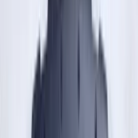
(
35
reviews)
Reviews via Google
Sören Ottenhof