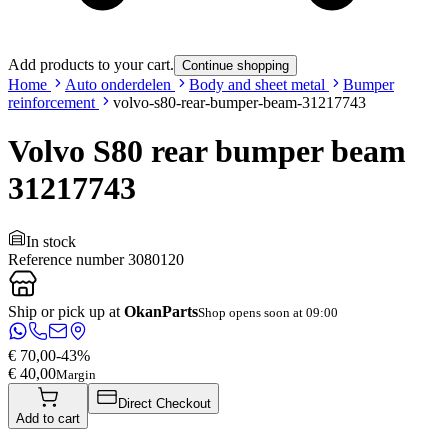
Add products to your cart.
Continue shopping
Home
Auto onderdelen
Body and sheet metal
Bumper
reinforcement
volvo-s80-rear-bumper-beam-31217743
Volvo S80 rear bumper beam
31217743
In stock
Reference number
3080120
Ship or pick up at
OkanParts
Shop opens soon at 09:00
€ 70,00
-
43
%
€ 40,00
Margin
Direct Checkout
Add to cart