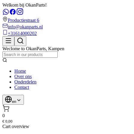
Welkom bij OkanParts!
Productiestraat 6
info@okanparts.nl
+31614000202
Weclome to
OkanParts
,
Kampen
Home
Over ons
Onderdelen
Contact
en
0
€ 0,00
Cart overview