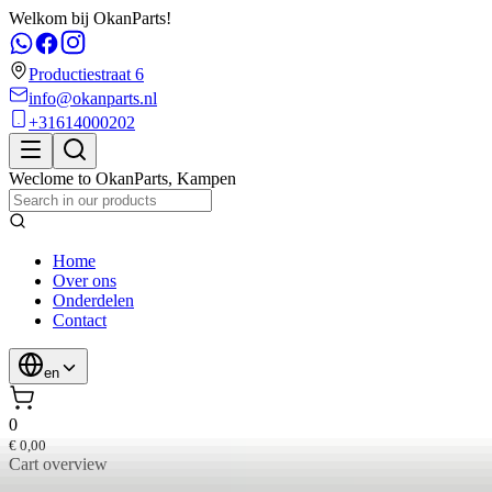
Welkom bij OkanParts!
Productiestraat 6
info@okanparts.nl
+31614000202
Weclome to
OkanParts
,
Kampen
Home
Over ons
Onderdelen
Contact
en
0
€ 0,00
Cart overview