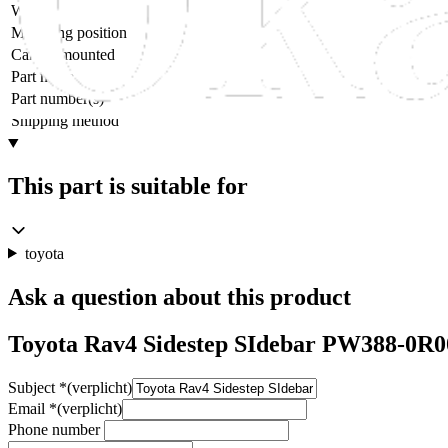
Weight
Mounting position
Can be mounted
Part name
Part number(s)
Shipping method
This part is suitable for
toyota
Ask a question about this product
Toyota Rav4 Sidestep SIdebar PW388-0R0
Subject
*
(verplicht)
Email
*
(verplicht)
Phone number