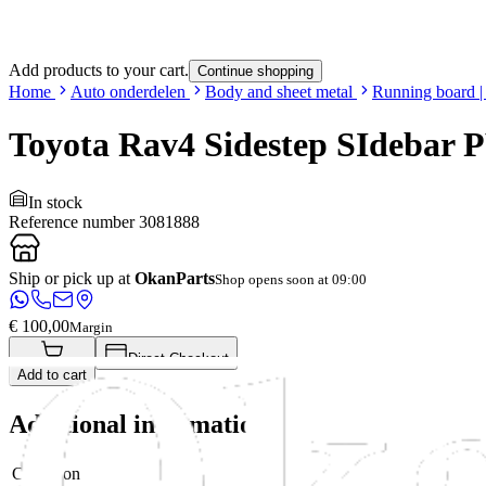
Add products to your cart.
Continue shopping
Home
Auto onderdelen
Body and sheet metal
Running board | 
Toyota Rav4 Sidestep SIdebar
In stock
Reference number
3081888
Ship or pick up at
OkanParts
Shop opens soon at 09:00
€ 100,00
Margin
Direct Checkout
Add to cart
Additional information
Condition