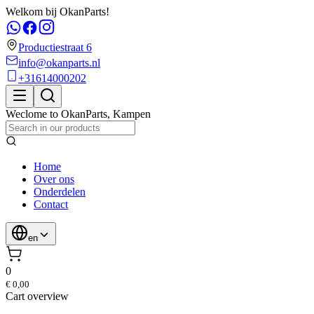
Welkom bij OkanParts!
Productiestraat 6
info@okanparts.nl
+31614000202
Weclome to
OkanParts
,
Kampen
Home
Over ons
Onderdelen
Contact
en
0
€ 0,00
Cart overview