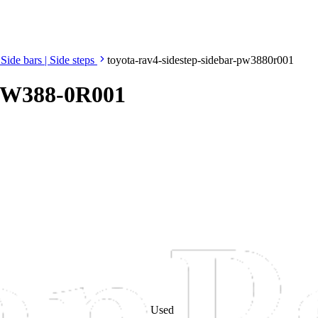
Side bars | Side steps
toyota-rav4-sidestep-sidebar-pw3880r001
 PW388-0R001
Used