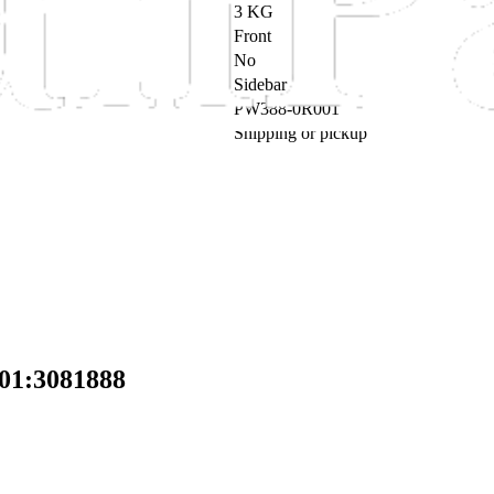
3 KG
Front
No
Sidebar
PW388-0R001
Shipping or pickup
01:3081888