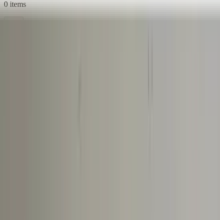
0 items