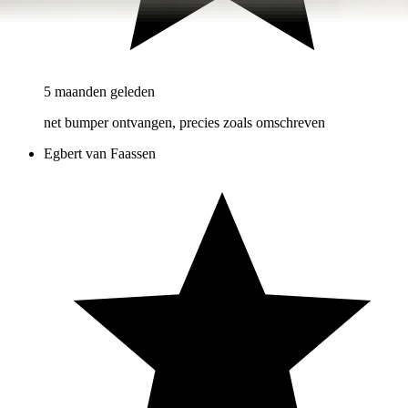
5 maanden geleden
net bumper ontvangen, precies zoals omschreven
Egbert van Faassen