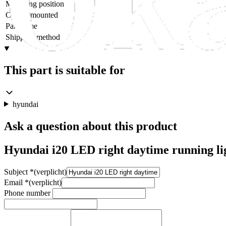
Mounting position
Can be mounted
Part name
Shipping method
This part is suitable for
hyundai
Ask a question about this product
Hyundai i20 LED right daytime running li
Subject
*
(verplicht)
Email
*
(verplicht)
Phone number