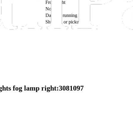
Front right
No
Daytime running lights
Shipping or pickup
ghts fog lamp right:3081097