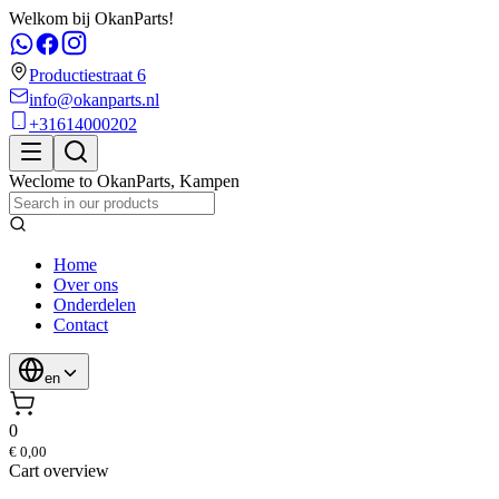
Welkom bij OkanParts!
Productiestraat 6
info@okanparts.nl
+31614000202
Weclome to
OkanParts
,
Kampen
Home
Over ons
Onderdelen
Contact
en
0
€ 0,00
Cart overview