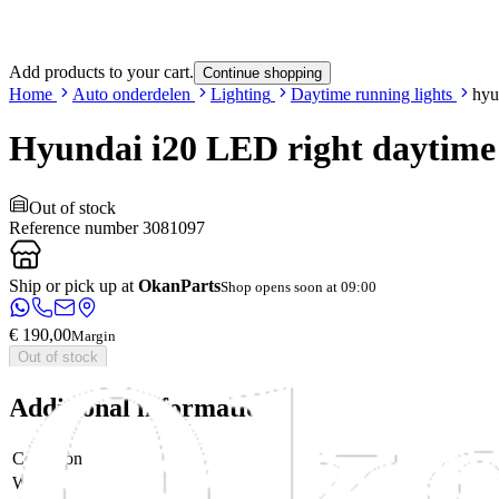
Add products to your cart.
Continue shopping
Home
Auto onderdelen
Lighting
Daytime running lights
hyu
Hyundai i20 LED right daytime 
Out of stock
Reference number
3081097
Ship or pick up at
OkanParts
Shop opens soon at 09:00
€ 190,00
Margin
Out of stock
Additional information
Condition
Weight