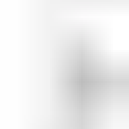
Bij het afhalen van het onderdeel adviseren wij vriendelijk om voor
vertrek altijd telefonisch contact met ons op te nemen. Op die manier
kunnen we ervoor zorgen dat het onderdeel voor u klaarligt wanneer
u langskomt.
Secure payments
4.5