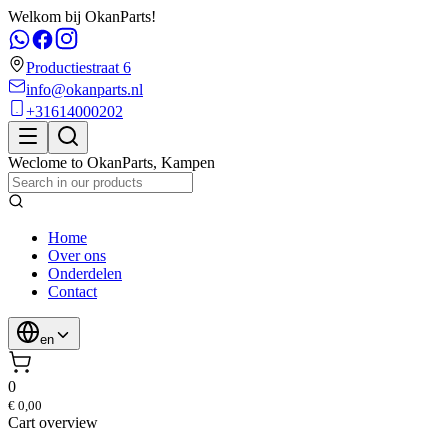
Welkom bij OkanParts!
Productiestraat 6
info@okanparts.nl
+31614000202
Weclome to
OkanParts
,
Kampen
Home
Over ons
Onderdelen
Contact
en
0
€ 0,00
Cart overview