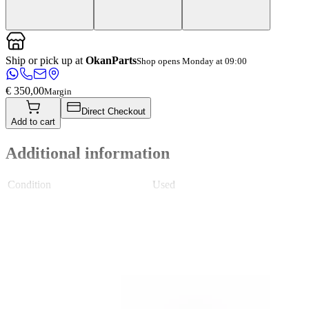
Ship or pick up at
OkanParts
Shop opens Monday at 09:00
€ 350,00
Margin
Direct Checkout
Add to cart
Additional information
Condition
Used
Weight
1.5 KG
Mounting position
Front left
Can be mounted
No
Part name
Koplamp
Part number(s)
5LB941015F
Shipping method
Shipping or pickup
Verlichting soort
No