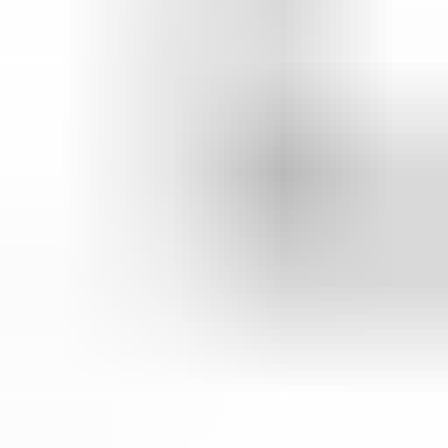
(
35
reviews)
Reviews via Google
Sören Ottenhof