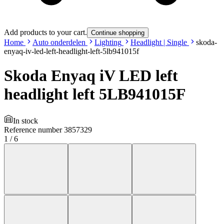
Add products to your cart.
Continue shopping
Home
Auto onderdelen
Lighting
Headlight | Single
skoda-
enyaq-iv-led-left-headlight-left-5lb941015f
Skoda Enyaq iV LED left
headlight left 5LB941015F
In stock
Reference number
3857329
1
/
6