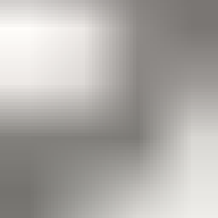
5 maanden geleden
Koplamp besteld voor een mazda , volgende dag al in huis en
gewoon super goede staat !
Alex van Vliet