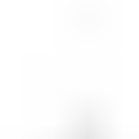
This part is suitable for
skoda
Ask a question about this product
Skoda Enyaq iV LED left headlight left
5LB941015F:3857329
Subject
*
(verplicht)
Email
*
(verplicht)
Phone number
Message
*
(verplicht)
Send
Direct contact via WhatsApp