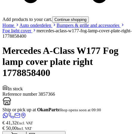
Add products to your cart.
Continue shopping
Home
Auto onderdelen
Bumpers & grille and accessories
Fog light cover
mercedes-aclass-w177-fog-lamp-cover-plate-right-
1778858400
Mercedes A-Class W177 Fog
lamp cover plate right
1778858400
In stock
Reference number
3857366
Ship or pick up at
OkanParts
Shop opens soon at 09:00
€ 41,32
Excl. VAT
€ 50,00
Incl. VAT