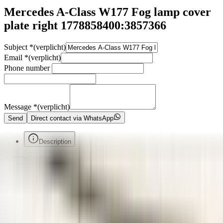
Mercedes A-Class W177 Fog lamp cover
plate right 1778858400:3857366
Subject
*
(verplicht)
Email
*
(verplicht)
Phone number
Message
*
(verplicht)
Send
Direct contact via WhatsApp
Description
A1778858400
Voorafgaand aan de aankoop van een onderdeel raden wij u ten
zeerste aan om eerst contact met ons op te nemen. Indien u per abuis
het verkeerde onderdeel aanschaft en er geen fouten zijn gemaakt in
onze advertentie of verkoopprocedure, bent u zelf verantwoordelijk