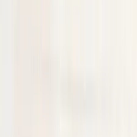
Secure payments
Related advertisements
All products
Mercedes A-Class W177 Fog Lamp Cover
Plate Left Right
In stock
Shipping or pickup
€ 100,00
Add to cart
Mercedes A-Class W177 Fog lamp cover
plate left A1778858300