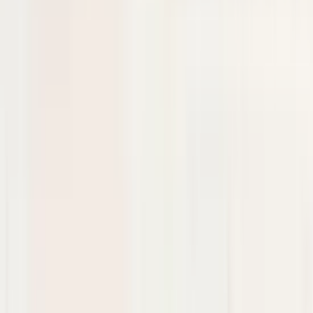
In stock
Shipping or pickup
€ 50,00
Add to cart
4.5