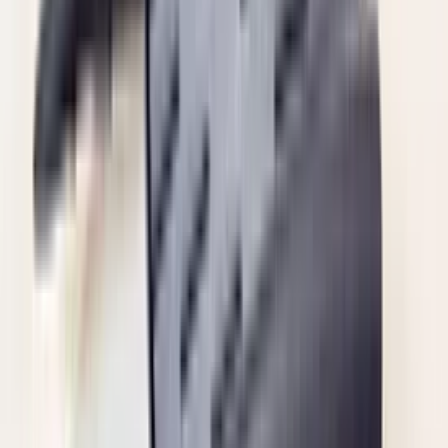
een maand geleden
Zeer vriendelijk te woord gestaan via WhatsApp,
meedenkend en goede service. En enorm snelle levering, 's
avonds besteld en de volgende ochtend stond de koerier al op
de stoep! Fijn zaken doen!