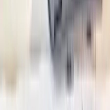
2 maanden geleden
Zeer vriendelijk bedrijf. Meedenkend en wil ook nog even
langer voor je blijven zodat je de spullen netjes kunt afhalen.
Top.
Mayren Mathe