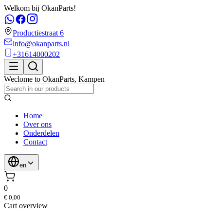
Welkom bij OkanParts!
Productiestraat 6
info@okanparts.nl
+31614000202
Weclome to
OkanParts
,
Kampen
Home
Over ons
Onderdelen
Contact
en
0
€ 0,00
Cart overview