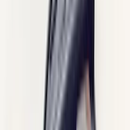
(
35
reviews)
Reviews via Google
Sören Ottenhof