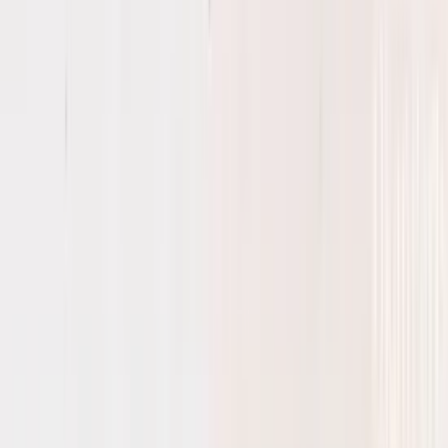
5 maanden geleden
Koplamp besteld voor een mazda , volgende dag al in huis en
gewoon super goede staat !
Alex van Vliet