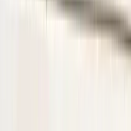
voor uw aankoop en kunnen wij het onderdeel niet retour nemen.
Let Op! : Omdat wij een webshop zijn kunt u niet pinnen in onze
magazijn. Hierop verzoeken we u om het onderdeel van te voren
online gemakkelijk te bestellen via de link in deze advertentie.
Bij telefonisch contact vragen wij om het referentienummer bij de
hand te houden, zodat wij u sneller en efficiënter kunnen helpen.
Om u beter van dienst te zijn, nemen we GEEN reserveringen meer
aan. U kunt het gewenste onderdeel eenvoudig online bestellen via
onze webshop. Hier heeft u de optie om het te laten verzenden of
om het op een later tijdstip af te halen.
Bij het afhalen van het onderdeel adviseren wij vriendelijk om voor
vertrek altijd telefonisch contact met ons op te nemen. Op die manier
kunnen we ervoor zorgen dat het onderdeel voor u klaarligt wanneer
u langskomt.