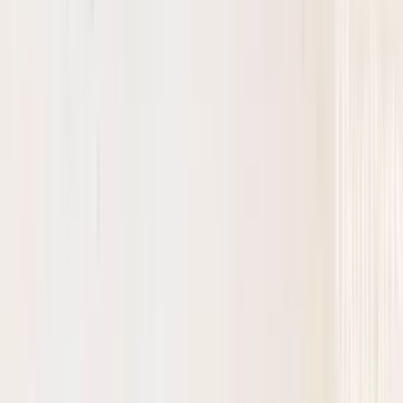
5 maanden geleden
Koplamp besteld voor een mazda , volgende dag al in huis en
gewoon super goede staat !
Alex van Vliet