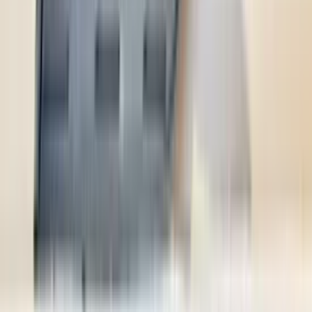
2 maanden geleden
Zeer vriendelijk bedrijf. Meedenkend en wil ook nog even
langer voor je blijven zodat je de spullen netjes kunt afhalen.
Top.
Mayren Mathe