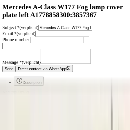
Mercedes A-Class W177 Fog lamp cover
plate left A1778858300:3857367
Subject
*
(verplicht)
Email
*
(verplicht)
Phone number
Message
*
(verplicht)
Send
Direct contact via WhatsApp
Description
A1778858300
Voorafgaand aan de aankoop van een onderdeel raden wij u ten
zeerste aan om eerst contact met ons op te nemen. Indien u per abuis
het verkeerde onderdeel aanschaft en er geen fouten zijn gemaakt in
onze advertentie of verkoopprocedure, bent u zelf verantwoordelijk