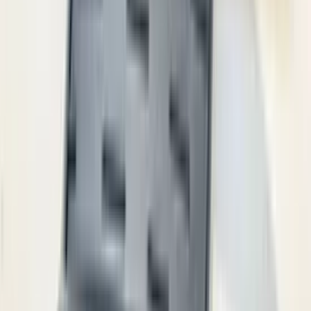
een maand geleden
Zeer vriendelijk te woord gestaan via WhatsApp,
meedenkend en goede service. En enorm snelle levering, 's
avonds besteld en de volgende ochtend stond de koerier al op
de stoep! Fijn zaken doen!