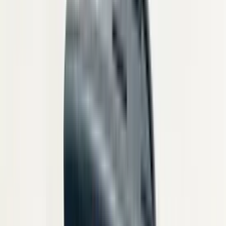
(
35
reviews)
Reviews via Google
Sören Ottenhof