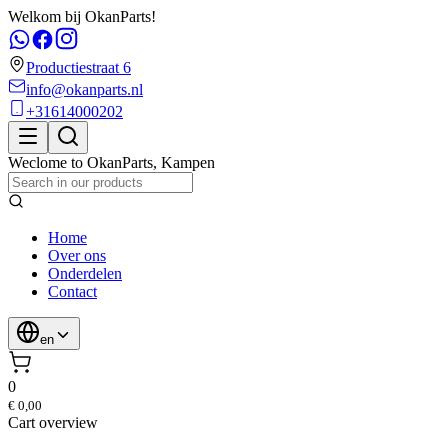
Welkom bij OkanParts!
Productiestraat 6
info@okanparts.nl
+31614000202
Weclome to
OkanParts
,
Kampen
Home
Over ons
Onderdelen
Contact
en
0
€ 0,00
Cart overview