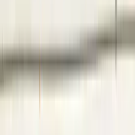
voor uw aankoop en kunnen wij het onderdeel niet retour nemen.
Let Op! : Omdat wij een webshop zijn kunt u niet pinnen in onze
magazijn. Hierop verzoeken we u om het onderdeel van te voren
online gemakkelijk te bestellen via de link in deze advertentie.
Bij telefonisch contact vragen wij om het referentienummer bij de
hand te houden, zodat wij u sneller en efficiënter kunnen helpen.
Om u beter van dienst te zijn, nemen we GEEN reserveringen meer
aan. U kunt het gewenste onderdeel eenvoudig online bestellen via
onze webshop. Hier heeft u de optie om het te laten verzenden of
om het op een later tijdstip af te halen.
Bij het afhalen van het onderdeel adviseren wij vriendelijk om voor
vertrek altijd telefonisch contact met ons op te nemen. Op die manier
kunnen we ervoor zorgen dat het onderdeel voor u klaarligt wanneer
u langskomt.