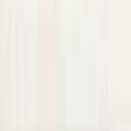
Secure payments
Related advertisements
All products
Mercedes A-Class W177 Fog Lamp Cover
Plate Left Right
In stock
Shipping or pickup
€ 100,00
Add to cart
Mercedes A-Class W177 Fog lamp cover
plate right 1778858400