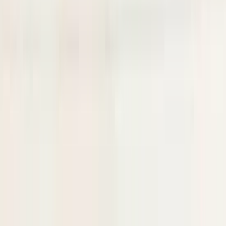
In stock
Shipping or pickup
€ 50,00
Add to cart
4.5