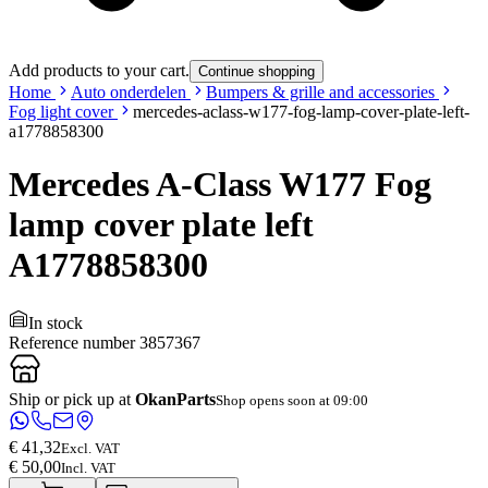
Add products to your cart.
Continue shopping
Home
Auto onderdelen
Bumpers & grille and accessories
Fog light cover
mercedes-aclass-w177-fog-lamp-cover-plate-left-
a1778858300
Mercedes A-Class W177 Fog
lamp cover plate left
A1778858300
In stock
Reference number
3857367
Ship or pick up at
OkanParts
Shop opens soon at 09:00
€ 41,32
Excl. VAT
€ 50,00
Incl. VAT